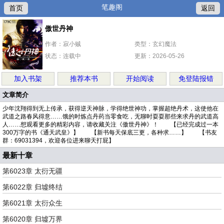
笔趣阁
首页
返回
傲世丹神
作者：寂小贼
类型：玄幻魔法
状态：连载中
更新：2026-05-26
加入书架
推荐本书
开始阅读
免登陆报错
文章简介
少年沈翔得到无上传承，获得逆天神脉，学得绝世神功，掌握超绝丹术，这使他在
武道之路春风得意……饿的时炼点丹药当零食吃，无聊时耍耍那些来求丹的武道高
人……想观看更多的精彩内容，请收藏关注《傲世丹神》！ 【已经完成过一本
300万字的书《通天武皇》】 【新书每天保底三更，各种求……】 【书友
群：69031394，欢迎各位进来聊天打屁】
最新十章
第6023章 太衍无疆
第6022章 归墟终结
第6021章 太衍众生
第6020章 归墟万界