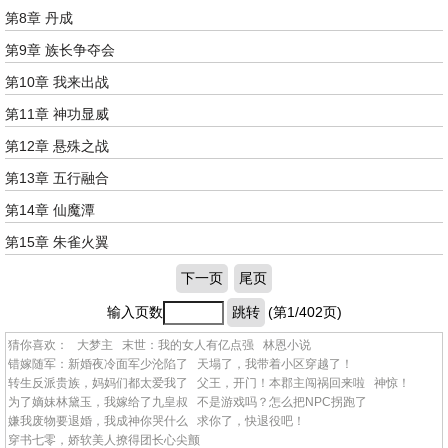
第8章 丹成
第9章 族长争夺会
第10章 我来出战
第11章 神功显威
第12章 悬殊之战
第13章 五行融合
第14章 仙魔潭
第15章 朱雀火翼
下一页
尾页
输入页数
跳转
(第1/402页)
猜你喜欢：
大梦主
末世：我的女人有亿点强
林恩小说
错嫁随军：新婚夜冷面军少沦陷了
天塌了，我带着小区穿越了！
转生反派贵族，妈妈们都太爱我了
父王，开门！本郡主闯祸回来啦
神惊！
为了嫡妹林黛玉，我嫁给了九皇叔
不是游戏吗？怎么把NPC拐跑了
嫌我废物要退婚，我成神你哭什么
求你了，快退役吧！
穿书七零，娇软美人撩得团长心尖颤