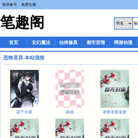
登录账号
免费注册
笔趣阁
首页
玄幻魔法
仙侠修真
都市言情
网游动漫
恐怖灵异-本站强推
囚于永夜
易感
老婆老婆老婆