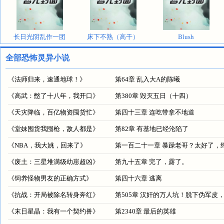
长日光阴乱作一团
床下不熟（高干）
Blush
全部恐怖灵异小说
《
法师归来，速通地球！
》
第64章 乱入大A的陈曦
《
高武：憋了十八年，我开口
》
第380章 毁灭五日（十四）
《
天灾降临，百亿物资囤货忙
》
第四十三章 连吃带拿不地道
《
堂妹囤货我囤枪，敌人都是
》
第82章 有基地已经沦陷了
《
NBA，我大姚，回来了
》
第一百二十一章 暴躁老哥？太好了，
《
废土：三星堆满级幼崽超凶
》
第九十五章 完了，露了。
《
饲养怪物男友的正确方式
》
第四十六章 逃离
《
抗战：开局被除名转身奔红
》
第505章 汉奸的万人坑！脱下伪军皮
《
末日星晶：我有一个契约兽
》
第2340章 最后的英雄