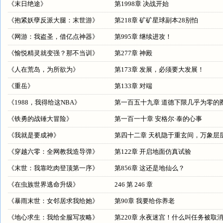
《
末日绝途
》
第1998章 决战开始
《
抱紧妖孽反派大腿：末世游
》
第218章 矿矿星球副本28别怕
《
网游：我盗圣，借亿点神器
》
第995章 继续进攻！
《
愉悦精灵就变强？那不当训
》
第277章 神殿
《
人在荒岛，为所欲为
》
第173章 发展，必须要大发展！
《
重岳
》
第133章 对端
《
1988，我得给这NBA
》
第一百五十九章 道德下限几乎为零的
《
铁勇的战锤大冒险
》
第一百一十章 安格尔·泰的心事
《
我就是要成神
》
第四十二章 天机隐于重玄间，万象层
《
穿越六零：全网教我造导弹
》
第122章 开启地面仿真试验
《
末世：我靠吃肉登顶第一序
》
第856章 这还是地仙么？
《
在虫族世界逃命升级
》
246 第 246 章
《
暴雨末世：女邻居求我给她
》
第90章 我要给你养老
《
地心求生：我给全服写攻略
》
第220章 永夜迷宫！什么叫任务被取