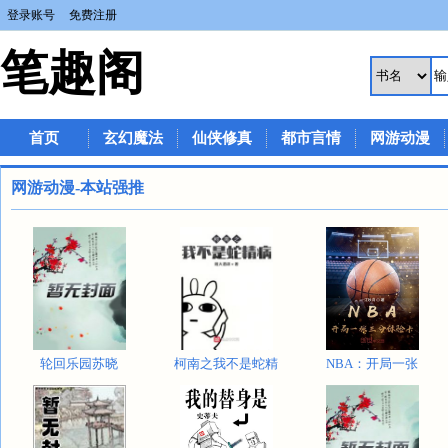
登录账号
免费注册
笔趣阁
首页
玄幻魔法
仙侠修真
都市言情
网游动漫
网游动漫-本站强推
轮回乐园苏晓
柯南之我不是蛇精
NBA：开局一张