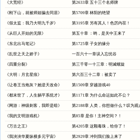
《
大荒经
》
第2633章 五十三个名师牌
《
刚下山，就被师姐骗去同居
》
第5709章 林阳的绝望
《
假太监：我乃大明九千岁
》
第3195章 另有其人！色厉内荏！
《
从巨人开始的无限
》
第五十章 ：哟，是关中王来了
《
东北出马笔记
》
第1725章 子女的缘分
《
乱世之天之娇子
》
一百六十一章误入忘忧谷
《
四重分裂
》
第三千零一十三章：明滅螺旋
《
大明：月玄星痕
》
第六百三十二章：被卖了
《
让卷王当炮灰？她逆天改命
》
第1509章 穿越游戏40
《
都末世了，人生躺平系统才
》
第1171章 为什么命运如此不公？
《
网游：神级刺客，我即是暗
》
第2188章 人类，你想做什么？叹为观
《
我的文明游戏机
》
第85章 是你！主神空间？！
《
万古之王
》
第4205章 这颗毒珠，给你了！
《
我泱泱华夏纵横多元宇宙
》
第2929章 冲到我们脸上来了