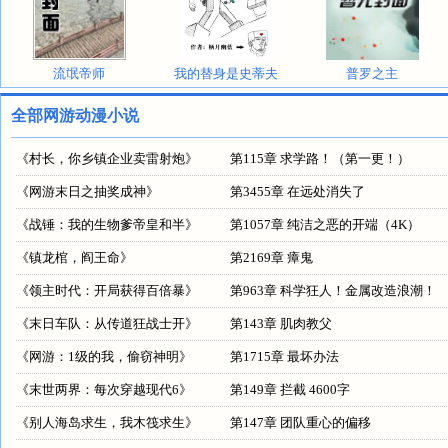
流氓帝师
我的替身是史蒂夫
普罗之主
全部网游动漫小说
《
村长，你乡镇企业卖雷射炮
》
第115章 求学路！（第一更！）
《
网游末日之抽奖成神
》
第3455章 在远处消失了
《
战锤：我的生物爹帝皇和半
》
第1057章 纯洁之恶的开端（4K）
《
镇龙棺，阎王命
》
第2169章 瘴鬼
《
领主时代：开局获得百倍暴
》
第963章 科学狂人！金属改造浪潮！
《
末日车队：从传道狂战士开
》
第143章 肌肉教父
《
网游：1级的我，偷窃神明
》
第1715章 最坏办法
《
末世两界：每次穿越现代6
》
第149章 拦截 4600字
《
别人海岛求生，我木筏求生
》
第147章 团队重心的偏移