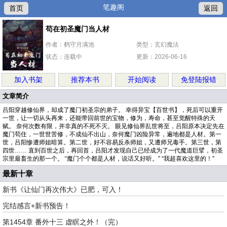
笔趣阁
首页
返回
苟在初圣魔门当人材
作者：鹤守月满池
类型：玄幻魔法
状态：连载中
更新：2026-06-16
加入书架
推荐本书
开始阅读
免登陆报错
文章简介
吕阳穿越修仙界，却成了魔门初圣宗的弟子。 幸得异宝【百世书】，死后可以重开
一世，让一切从头再来，还能带回前世的宝物，修为，寿命，甚至觉醒特殊的天
赋。 奈何次数有限，并非真的不死不灭。 眼见修仙界乱世将至，吕阳原本决定先在
魔门苟住，一世世苦修，不成仙不出山，奈何魔门凶险异常，遍地都是人材。第一
世，吕阳惨遭师姐暗算。第二世，好不容易反杀师姐，又遭师兄毒手。第三世，第
四世…… 直到百世之后，再回首，吕阳才发现自己已经成为了一代魔道巨擘，初圣
宗里最畜生的那一个。 “魔门个个都是人材，说话又好听。” “我超喜欢这里的！”
最新十章
新书《让仙门再次伟大》已肥，可入！
完结感言+新书预告！
第1454章 番外十三 虚瞑之外！（完）