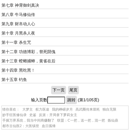
第七章 神霄御剑真决
第八章 牛马修仙传
第九章 财帛动人心
第十章 月黑杀人夜
第十一章 杀生咒
第十二章 功德博彩，替死阴傀
第十三章 螳螂捕蝉，黄雀在后
第十四章 黑吃黑！
第十五章 钓鱼
下一页
尾页
输入页数
跳转
(第1/105页)
猜你喜欢：
大梦主
权力医途
我的峥嵘岁月
高武圈传来噩耗
独自无限
妙手狂医修仙录
史鉴
反派：开局拿下萝莉女主
手握万界系统，我当中间商赚翻了
联盟：C一把，送一把，混一把
炼仙鼎
都市古仙医2：大医镇世
血日孤锋