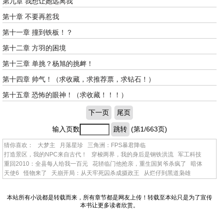
第九章 我想让她远离我
第十章 不要再惹我
第十一章 撞到铁板！？
第十二章 方羽的困境
第十三章 单挑？杨旭的挑衅！
第十四章 帅气！（求收藏，求推荐票，求钻石！）
第十五章 恐怖的眼神！（求收藏！！！）
下一页
尾页
输入页数
跳转
(第1/663页)
猜你喜欢：
大梦主
月落星珍
三角洲：FPS暴君降临
打造景区，我的NPC来自古代！
穿梭两界，我的身后是钢铁洪流
军工科技
重回2010：全县每人给我一百元
花轿临门他抢亲，重生国舅爷杀疯了
暗体
天使6
怪物来了
天崩开局：从天牢死囚杀成摄政王
从烂仔到黑道枭雄
本站所有小说都是转载而来，所有章节都是网友上传！转载至本站只是为了宣传
本书让更多读者欣赏。