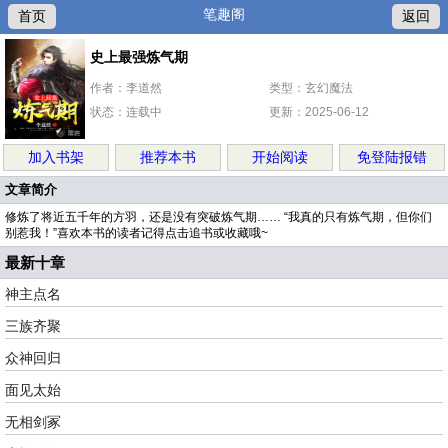
笔趣阁
首页
返回
史上最强炼气期
作者：李道然
类型：玄幻魔法
状态：连载中
更新：2025-06-12
加入书架
推荐本书
开始阅读
免登陆报错
文章简介
修炼了将近五千年的方羽，还是没有突破炼气期…… “我真的只有炼气期，但你们
别惹我！”喜欢本书的读者记得点击追书或收藏哦~
最新十章
神主点名
三族齐聚
众神回归
面见太始
无相剑冢