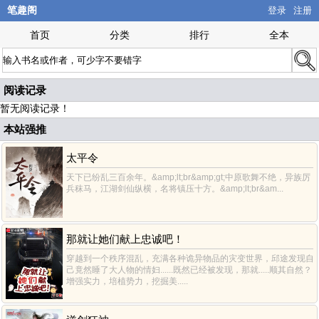
笔趣阁
登录
注册
首页
分类
排行
全本
阅读记录
暂无阅读记录！
本站强推
太平令
天下已纷乱三百余年。&amp;lt;br&amp;gt;中原歌舞不绝，异族厉
兵秣马，江湖剑仙纵横，名将镇压十方。&amp;lt;br&am...
那就让她们献上忠诚吧！
穿越到一个秩序混乱，充满各种诡异物品的灾变世界，邱途发现自
己竟然睡了大人物的情妇......既然已经被发现，那就.....顺其自然？
增强实力，培植势力，挖掘美.....