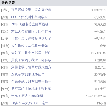
最近更新
直男没轻没重，室友宠成老
[恐怖]
安娜的萝卜
LOL：什么叫中单混学家
[其他]
小步流星
70年代跟老婆去随军最强
[都市]
南海大盗
末世大佬穿星际，四个竹马
[玄幻]
一钩淡月
让你守边，你带岳飞造反了
[历史]
光明天玄
人生崛起，从包租公开始
[都市]
念想
太好了，是变态邻居，我们
[都市]
吃人的妖怪
黄皮子偷鸡，我请二郎神放
[玄幻]
五冠绝尘
穿越七零，随军后我成团宠
[都市]
看淡浮云
女总裁求我带她修仙？
[都市]
五杯咖啡
全民高武：只有我在一板一
[都市]
明月老贼
搬空宗门！抢机缘！冤种师
[仙侠]
南丁土豆
半岛：床边的idol随机
[都市]
小锅不吃葱姜蒜
18岁玄学太奶归来，这帮
[其他]
白小咕