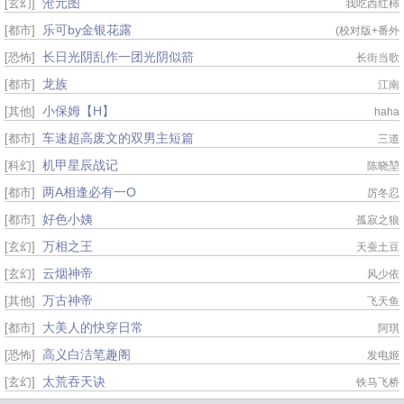
沧元图
[玄幻]
我吃西红柿
乐可by金银花露
[都市]
(校对版+番外
长日光阴乱作一团光阴似箭
[恐怖]
长街当歌
龙族
[都市]
江南
小保姆【H】
[其他]
haha
车速超高废文的双男主短篇
[都市]
三道
机甲星辰战记
[科幻]
陈晓堃
两A相逢必有一O
[都市]
厉冬忍
好色小姨
[都市]
孤寂之狼
万相之王
[玄幻]
天蚕土豆
云烟神帝
[玄幻]
风少依
万古神帝
[其他]
飞天鱼
大美人的快穿日常
[都市]
阿琪
高义白洁笔趣阁
[恐怖]
发电姬
太荒吞天诀
[玄幻]
铁马飞桥