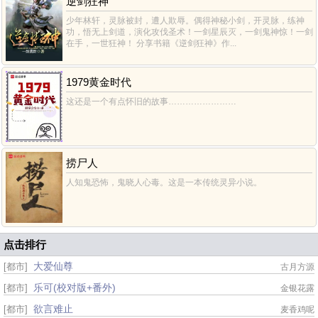
逆剑狂神
少年林轩，灵脉被封，遭人欺辱。偶得神秘小剑，开灵脉，练神
功，悟无上剑道，演化攻伐圣术！一剑星辰灭，一剑鬼神惊！一剑
在手，一世狂神！ 分享书籍《逆剑狂神》作...
1979黄金时代
这还是一个有点怀旧的故事……………………
捞尸人
人知鬼恐怖，鬼晓人心毒。这是一本传统灵异小说。
点击排行
大爱仙尊
[都市]
古月方源
乐可(校对版+番外)
[都市]
金银花露
欲言难止
[都市]
麦香鸡呢