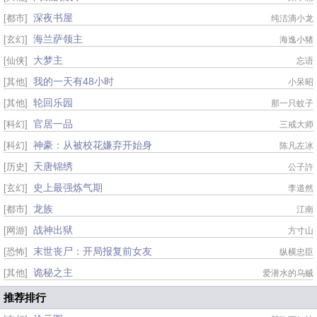
深夜书屋
[都市]
纯洁滴小龙
海兰萨领主
[玄幻]
海逸小猪
大梦主
[仙侠]
忘语
我的一天有48小时
[其他]
小呆昭
轮回乐园
[其他]
那一只蚊子
官居一品
[科幻]
三戒大师
神豪：从被校花嫌弃开始身
[科幻]
陈凡左冰
天唐锦绣
[历史]
公子許
史上最强炼气期
[玄幻]
李道然
龙族
[都市]
江南
战神出狱
[网游]
方寸山
末世丧尸：开局报复前女友
[恐怖]
纵横忠臣
诡秘之主
[其他]
爱潜水的乌贼
推荐排行