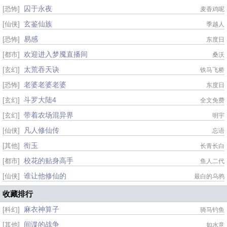
囚于永夜
[恐怖]
麦香鸡呢
玄鉴仙族
[仙侠]
季越人
易感
[恐怖]
东度日
欢迎进入梦魇直播间
[都市]
桑沃
太荒吞天诀
[玄幻]
铁马飞桥
老婆老婆老婆
[恐怖]
东度日
斗罗大陆4
[玄幻]
全文免费
带着农场混异界
[玄幻]
明宇
凡人修仙传
[仙侠]
忘语
衔玉
[其他]
长青长白
校花的贴身高手
[都市]
鱼人二代
谁让他修仙的
[仙侠]
最白的乌鸦
收藏排行
麻衣神算子
[科幻]
骑马钓鱼
间谍的战争
[其他]
如水意