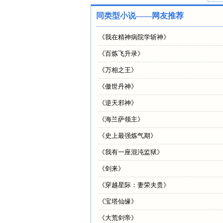
同类型小说——网友推荐
《
我在精神病院学斩神
》
《
百炼飞升录
》
《
万相之王
》
《
傲世丹神
》
《
逆天邪神
》
《
海兰萨领主
》
《
史上最强炼气期
》
《
我有一座混沌监狱
》
《
剑来
》
《
穿越星际：妻荣夫贵
》
《
宝塔仙缘
》
《
大荒剑帝
》