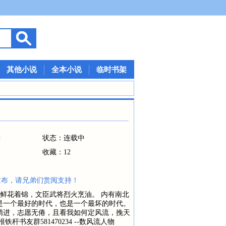
其他小说
全本小说
临时书架
法
状态：连载中
收藏：12
发布，请兄弟们赏阅支持！
公鲜花着锦，文臣武将烈火烹油。 内有南北
是一个最好的时代，也是一个最坏的时代。
精进，志愿无倦，且看我如何定风流，挽天
书友群581470234 --数风流人物