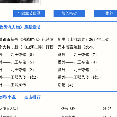
全部章节目录
加入书架
推荐
数风流人物》最新章节
瑞都市新书《沸腾时代》已经发
新书《山河志异）26万字上架，
个支持，新书《山河志异》打榜
完本感言兼新书发布。
外——九王夺储（8）
番外——九王夺储（7）
外——九王夺储（5）
番外——九王夺储（4）
外——九王夺储（2）
番外——九王夺储（1）
外——王熙凤传（续2）
番外——王熙凤传（续1）
外——王熙凤传
后记（4）
类型小说——点击排行
太荒吞天诀
》
铁马飞桥
08-07