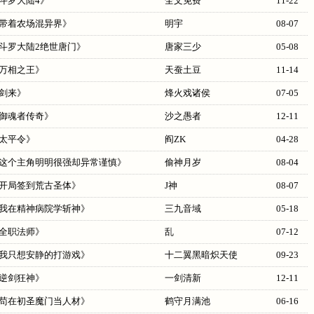
斗罗大陆4
》
全文免费
11-22
带着农场混异界
》
明宇
08-07
斗罗大陆2绝世唐门
》
唐家三少
05-08
万相之王
》
天蚕土豆
11-14
剑来
》
烽火戏诸侯
07-05
御魂者传奇
》
沙之愚者
12-11
太平令
》
阎ZK
04-28
这个主角明明很强却异常谨慎
》
偷神月岁
08-04
开局签到荒古圣体
》
J神
08-07
我在精神病院学斩神
》
三九音域
05-18
全职法师
》
乱
07-12
我只想安静的打游戏
》
十二翼黑暗炽天使
09-23
逆剑狂神
》
一剑清新
12-11
苟在初圣魔门当人材
》
鹤守月满池
06-16