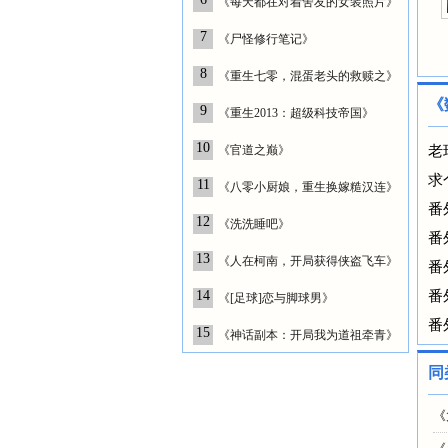
《每天都在对着舍友的女装照片》
7
《尸怪修行笔记》
8
《重生七零，混蛋老头的救赎之》
《
9
《重生2013：超级科技帝国》
10
《官道之巅》
老
求
11
《八零小厨娘，重生换嫁糙汉连》
番
12
《洗洗睡吧》
番
13
《人在柯南，开局获得侠盗飞车》
番
14
番
《[足球]恋与脚球男》
番
15
《神话副本：开局我为道祖牵青》
同
《