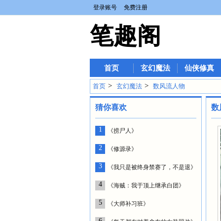
登录账号
免费注册
笔趣阁
首页
玄幻魔法
仙侠修真
>
>
首页
玄幻魔法
数风流人物
猜你喜欢
数
1
《捞尸人》
2
《修源录》
3
《我只是被终身禁赛了，不是退》
4
《海贼：我于顶上继承白团》
5
《大师补习班》
6