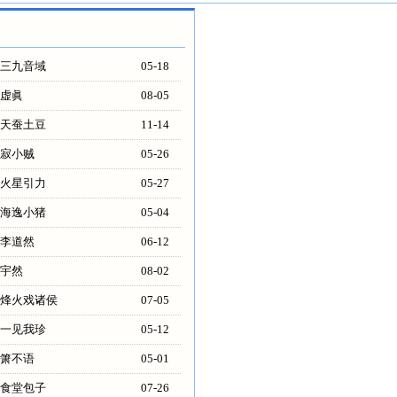
三九音域
05-18
虚眞
08-05
天蚕土豆
11-14
寂小贼
05-26
火星引力
05-27
海逸小猪
05-04
李道然
06-12
宇然
08-02
烽火戏诸侯
07-05
一见我珍
05-12
箫不语
05-01
食堂包子
07-26