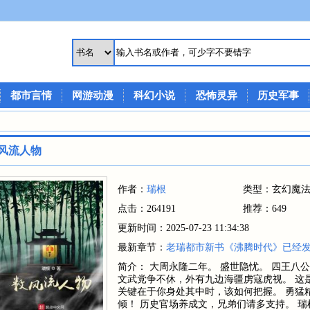
都市言情
网游动漫
科幻小说
恐怖灵异
历史军事
风流人物
作者：
瑞根
类型：玄幻魔
点击：264191
推荐：649
更新时间：2025-07-23 11:34:38
最新章节：
老瑞都市新书《沸腾时代》已经
简介： 大周永隆二年。 盛世隐忧。 四王八
文武党争不休，外有九边海疆虏寇虎视。 这
关键在于你身处其中时，该如何把握。 勇猛
倾！ 历史官场养成文，兄弟们请多支持。 瑞根铁杆