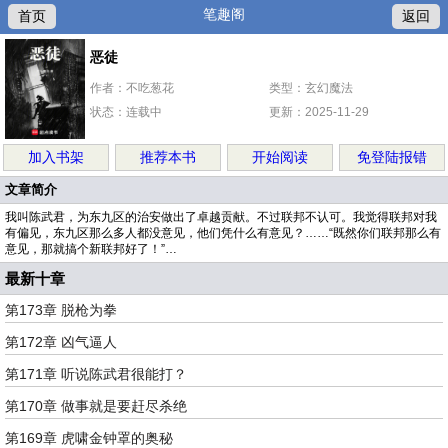
笔趣阁
首页
返回
恶徒
作者：不吃葱花
类型：玄幻魔法
状态：连载中
更新：2025-11-29
加入书架
推荐本书
开始阅读
免登陆报错
文章简介
我叫陈武君，为东九区的治安做出了卓越贡献。不过联邦不认可。我觉得联邦对我
有偏见，东九区那么多人都没意见，他们凭什么有意见？……“既然你们联邦那么有
意见，那就搞个新联邦好了！”…
最新十章
第173章 脱枪为拳
第172章 凶气逼人
第171章 听说陈武君很能打？
第170章 做事就是要赶尽杀绝
第169章 虎啸金钟罩的奥秘