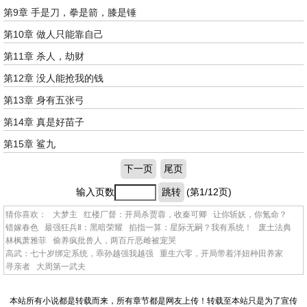
第9章 手是刀，拳是箭，膝是锤
第10章 做人只能靠自己
第11章 杀人，劫财
第12章 没人能抢我的钱
第13章 身有五张弓
第14章 真是好苗子
第15章 鲨九
下一页
尾页
输入页数
跳转
(第1/12页)
猜你喜欢：
大梦主
红楼厂督：开局杀贾蓉，收秦可卿
让你斩妖，你氪命？
错嫁春色
最强狂兵Ⅱ：黑暗荣耀
掐指一算：星际无嗣？我有系统！
废土法典
林枫萧雅菲
偷养疯批兽人，两百斤恶雌被宠哭
高武：七十岁绑定系统，乖孙越强我越强
重生六零，开局带着洋妞种田养家
寻亲者
大周第一武夫
本站所有小说都是转载而来，所有章节都是网友上传！转载至本站只是为了宣传