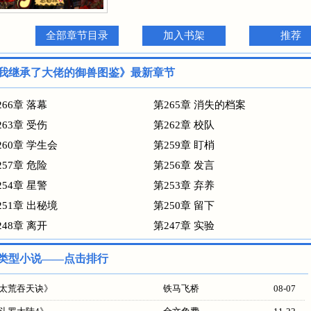
全部章节目录
加入书架
推荐
我继承了大佬的御兽图鉴》最新章节
266章 落幕
第265章 消失的档案
263章 受伤
第262章 校队
260章 学生会
第259章 盯梢
257章 危险
第256章 发言
254章 星警
第253章 弃养
251章 出秘境
第250章 留下
248章 离开
第247章 实验
类型小说——点击排行
太荒吞天诀
》
铁马飞桥
08-07