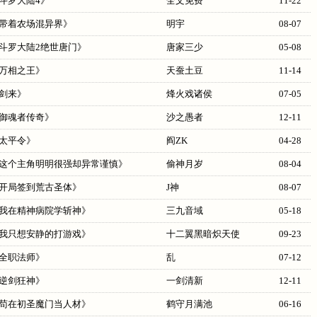
斗罗大陆4
》
全文免费
11-22
带着农场混异界
》
明宇
08-07
斗罗大陆2绝世唐门
》
唐家三少
05-08
万相之王
》
天蚕土豆
11-14
剑来
》
烽火戏诸侯
07-05
御魂者传奇
》
沙之愚者
12-11
太平令
》
阎ZK
04-28
这个主角明明很强却异常谨慎
》
偷神月岁
08-04
开局签到荒古圣体
》
J神
08-07
我在精神病院学斩神
》
三九音域
05-18
我只想安静的打游戏
》
十二翼黑暗炽天使
09-23
全职法师
》
乱
07-12
逆剑狂神
》
一剑清新
12-11
苟在初圣魔门当人材
》
鹤守月满池
06-16