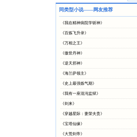
同类型小说——网友推荐
《
我在精神病院学斩神
》
《
百炼飞升录
》
《
万相之王
》
《
傲世丹神
》
《
逆天邪神
》
《
海兰萨领主
》
《
史上最强炼气期
》
《
我有一座混沌监狱
》
《
剑来
》
《
穿越星际：妻荣夫贵
》
《
宝塔仙缘
》
《
大荒剑帝
》