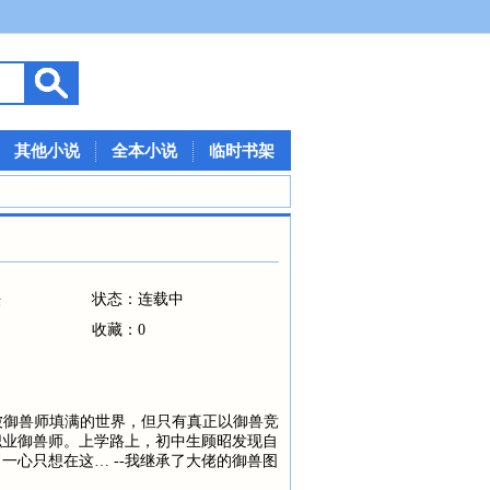
其他小说
全本小说
临时书架
法
状态：连载中
收藏：0
都被御兽师填满的世界，但只有真正以御兽竞
职业御兽师。上学路上，初中生顾昭发现自
一心只想在这… --我继承了大佬的御兽图