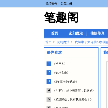
登录账号
免费注册
笔趣阁
首页
玄幻魔法
仙侠修真
>
>
首页
玄幻魔法
我继承了大佬的御兽图
猜你喜欢
我
1
《捞尸人》
2
《命相实录》
3
《3年高考5年逃命》
4
《斗罗V：趁小舞青涩，忽悠她》
5
《游戏降临，只有我能氪金！》
6