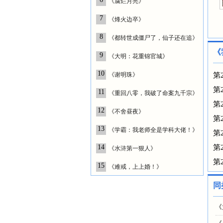
《腐烂月亮》
7
《烽火边卒》
8
《都转世成僵尸了，仙子还在追》
《
9
《大明：花重锦官城》
10
《谢明珠》
第
第
11
《重回八零，我破了命案九千宗》
第
12
《不舍昼夜》
第
13
《学霸：我老师全是学科大佬！》
第
14
第
《水浒第一狠人》
第
15
《难戒，上上婚！》
同
《