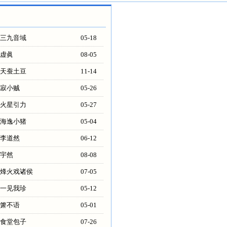
三九音域
05-18
虚眞
08-05
天蚕土豆
11-14
寂小贼
05-26
火星引力
05-27
海逸小猪
05-04
李道然
06-12
宇然
08-08
烽火戏诸侯
07-05
一见我珍
05-12
箫不语
05-01
食堂包子
07-26