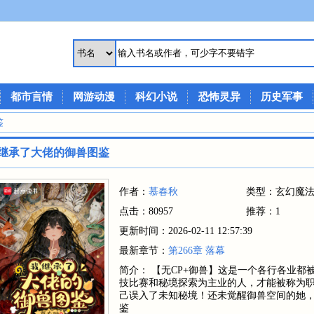
都市言情
网游动漫
科幻小说
恐怖灵异
历史军事
鉴
继承了大佬的御兽图鉴
作者：
慕春秋
类型：玄幻魔
点击：80957
推荐：1
更新时间：2026-02-11 12:57:39
最新章节：
第266章 落幕
简介： 【无CP+御兽】这是一个各行各业
技比赛和秘境探索为主业的人，才能被称为
己误入了未知秘境！还未觉醒御兽空间的她，
鉴