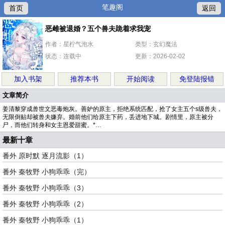
笔趣阁
首页
返回
恶雌被退婚？五个兽夫跪着求我宠
作者：星柠气泡水
类型：玄幻魔法
状态：连载中
更新：2026-02-02
加入书架
推荐本书
开始阅读
免登陆报错
文章简介
姜清黎穿成兽世文恶毒炮灰。善妒的原主，拒绝系统匹配，抢了女主五个s级兽夫，
无限倒贴却被兽夫嫌弃。婚前他们给原主下药，丢进地下城。剧情里，原主被分
尸，而他们转身和女主恩爱甜蜜。*…
最新十章
番外 原时默 逐月流影（1）
番外 秦牧野 小狗乖乖（完）
番外 秦牧野 小狗乖乖（3）
番外 秦牧野 小狗乖乖（2）
番外 秦牧野 小狗乖乖（1）