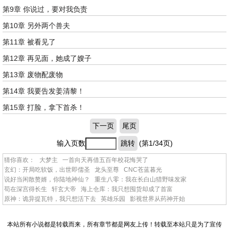
第9章 你说过，要对我负责
第10章 另外两个兽夫
第11章 被看见了
第12章 再见面，她成了嫂子
第13章 废物配废物
第14章 我要告发姜清黎！
第15章 打脸，拿下首杀！
下一页
尾页
输入页数
跳转
(第1/34页)
猜你喜欢：
大梦主
一首向天再借五百年校花悔哭了
玄幻：开局吃软饭，出世即儒圣
龙头至尊
CNC苍蓝暮光
说好当闲散赘婿，你陆地神仙？
重生八零：我在长白山猎野味发家
苟在深宫得长生
轩玄大帝
海上仓库：我只想囤货却成了首富
原神：诡异提瓦特，我只想活下去
英雄乐园
影视世界从药神开始
本站所有小说都是转载而来，所有章节都是网友上传！转载至本站只是为了宣传