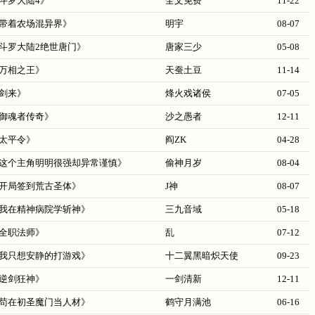
斗罗大陆4
》
全文免费
11-22
带着农场混异界
》
明宇
08-07
斗罗大陆2绝世唐门
》
唐家三少
05-08
万相之王
》
天蚕土豆
11-14
剑来
》
烽火戏诸侯
07-05
御魂者传奇
》
沙之愚者
12-11
太平令
》
阎ZK
04-28
这个主角明明很强却异常谨慎
》
偷神月岁
08-04
开局签到荒古圣体
》
J神
08-07
我在精神病院学斩神
》
三九音域
05-18
全职法师
》
乱
07-12
我只想安静的打游戏
》
十二翼黑暗炽天使
09-23
逆剑狂神
》
一剑清新
12-11
苟在初圣魔门当人材
》
鹤守月满池
06-16