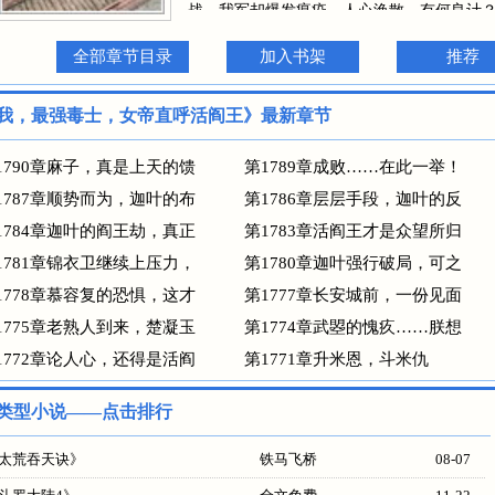
战，我军却爆发瘟疫，人心涣散，有何良计？
沾染瘟疫的尸体，投入敌军阵营，亦或是将多
看着风轻云淡的高阳，嘴角一抽，“朕这是找了
全部章节目录
加入书架
推荐
呼活阎王
我，最强毒士，女帝直呼活阎王》最新章节
1790章麻子，真是上天的馈
第1789章成败……在此一举！
1787章顺势而为，迦叶的布
第1786章层层手段，迦叶的反
1784章迦叶的阎王劫，真正
第1783章活阎王才是众望所归
1781章锦衣卫继续上压力，
第1780章迦叶强行破局，可之
1778章慕容复的恐惧，这才
第1777章长安城前，一份见面
1775章老熟人到来，楚凝玉
第1774章武曌的愧疚……朕想
1772章论人心，还得是活阎
第1771章升米恩，斗米仇
类型小说——点击排行
太荒吞天诀
》
铁马飞桥
08-07