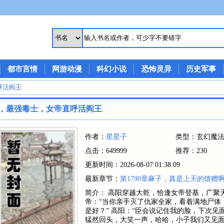
都市言情
网游动漫
科幻小说
恐怖灵异
历史军事
呼活阎王
，最强毒士，女帝直呼活阎王
作者：
星星子
类型：玄幻魔
点击：649999
推荐：230
更新时间：2026-08-07 01:38:09
最新章节：
第1790章麻子，真是上天的馈赠
简介： 高阳穿越大乾，恰逢女帝登基，广聚
帝：“当你亲手灭了仇家全家，看着满地尸体
是好？” 高阳：“臣会说记住我的脸，下次
猛然回头，大笑一声，哈哈，小子我们又见面了