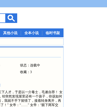
其他小说
全本小说
临时书架
法
状态：连载中
收藏：3
啊
天下人才，于是以一介毒士，毛遂自荐！ 女
，却突然发现屋里还有一个孩子，你该如何
见面，我就不手下留情了，接着转身离开，再
！” 女帝：“……” 女帝：“眼下两军交