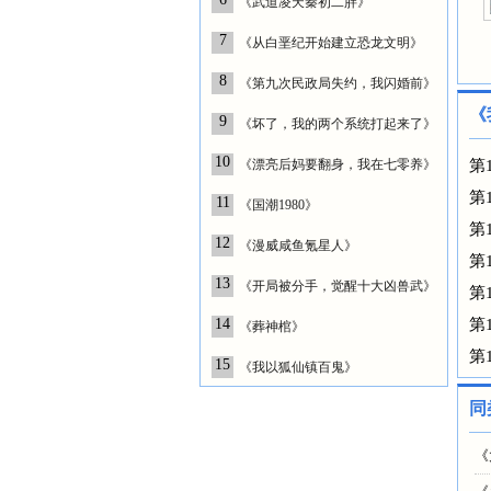
《武道凌天秦初二胖》
7
《从白垩纪开始建立恐龙文明》
8
《第九次民政局失约，我闪婚前》
《
9
《坏了，我的两个系统打起来了》
10
《漂亮后妈要翻身，我在七零养》
第
第
11
《国潮1980》
第
12
《漫威咸鱼氪星人》
第
13
《开局被分手，觉醒十大凶兽武》
第
14
第
《葬神棺》
第
15
《我以狐仙镇百鬼》
同
《