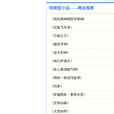
同类型小说——网友推荐
《
我在精神病院学斩神
》
《
百炼飞升录
》
《
万相之王
》
《
傲世丹神
》
《
逆天邪神
》
《
海兰萨领主
》
《
史上最强炼气期
》
《
我有一座混沌监狱
》
《
剑来
》
《
穿越星际：妻荣夫贵
》
《
宝塔仙缘
》
《
大荒剑帝
》