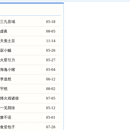
三九音域
05-18
虚眞
08-05
天蚕土豆
11-14
寂小贼
05-26
火星引力
05-27
海逸小猪
05-04
李道然
06-12
宇然
08-02
烽火戏诸侯
07-05
一见我珍
05-12
箫不语
05-01
食堂包子
07-26