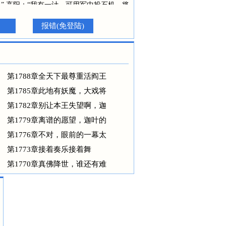
” 高阳：“我有一计，可用军中投石机，将
余的尸体放入敌军上游的水源之中！” 女帝
个活阎王啊！” --我，最强毒士，女帝直
报错(免登陆)
第1788章全天下最尊重活阎王
第1785章此地有妖魔，大戏将
第1782章别让本王失望啊，迦
第1779章离谱的愿望，迦叶的
第1776章不对，眼前的一幕太
第1773章接着奏乐接着舞
第1770章真佛降世，谁还有难