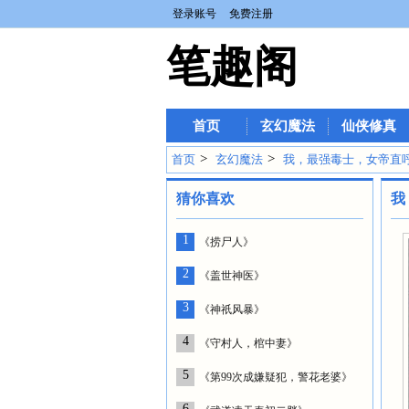
登录账号
免费注册
笔趣阁
首页
玄幻魔法
仙侠修真
>
>
首页
玄幻魔法
我，最强毒士，女帝直
猜你喜欢
我
1
《捞尸人》
2
《盖世神医》
3
《神祇风暴》
4
《守村人，棺中妻》
5
《第99次成嫌疑犯，警花老婆》
6