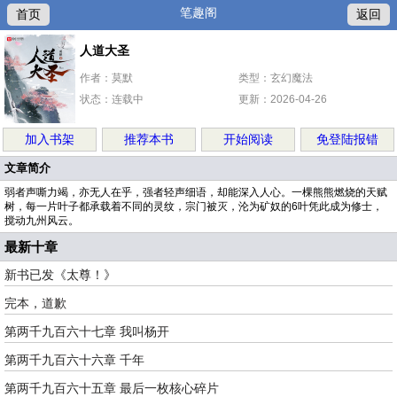
笔趣阁
首页
返回
人道大圣
作者：莫默
类型：玄幻魔法
状态：连载中
更新：2026-04-26
加入书架
推荐本书
开始阅读
免登陆报错
文章简介
弱者声嘶力竭，亦无人在乎，强者轻声细语，却能深入人心。一棵熊熊燃烧的天赋
树，每一片叶子都承载着不同的灵纹，宗门被灭，沦为矿奴的6叶凭此成为修士，
搅动九州风云。
最新十章
新书已发《太尊！》
完本，道歉
第两千九百六十七章 我叫杨开
第两千九百六十六章 千年
第两千九百六十五章 最后一枚核心碎片