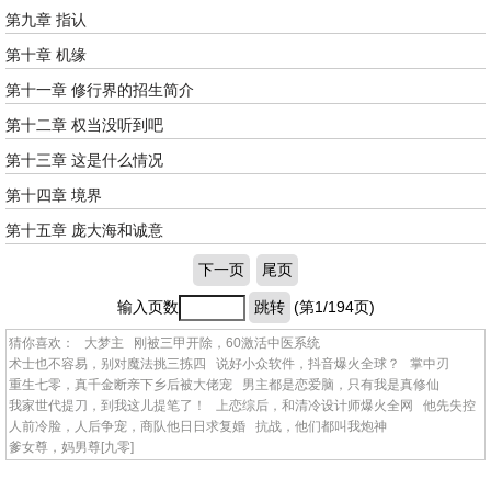
第九章 指认
第十章 机缘
第十一章 修行界的招生简介
第十二章 权当没听到吧
第十三章 这是什么情况
第十四章 境界
第十五章 庞大海和诚意
下一页
尾页
输入页数
跳转
(第1/194页)
猜你喜欢：
大梦主
刚被三甲开除，60激活中医系统
术士也不容易，别对魔法挑三拣四
说好小众软件，抖音爆火全球？
掌中刃
重生七零，真千金断亲下乡后被大佬宠
男主都是恋爱脑，只有我是真修仙
我家世代提刀，到我这儿提笔了！
上恋综后，和清冷设计师爆火全网
他先失控
人前冷脸，人后争宠，商队他日日求复婚
抗战，他们都叫我炮神
爹女尊，妈男尊[九零]