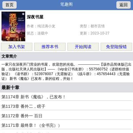
笔趣阁
首页
返回
深夜书屋
作者：纯洁滴小龙
类型：都市言情
状态：连载中
更新：2023-10-27
加入书架
推荐本书
开始阅读
免登陆报错
文章简介
一家只在深夜开门营业的书屋， 欢迎您的光临。 ——————【该作品简体版已出
版，出版社天津人民出版社】—— 《vip全订书友群》：557560752（进群粉丝值
验证） 《读书群》：523978007（无需验证） 《战斗群》：457654443（无需验
证） 新书《魔临》已发布，新的征程，开始！
最新十章
第1174章 新书《魔临》，已发布！
第1173章 番外二，瞎子
第1172章 番外一 百日
第1171章 最终章！（全书完））