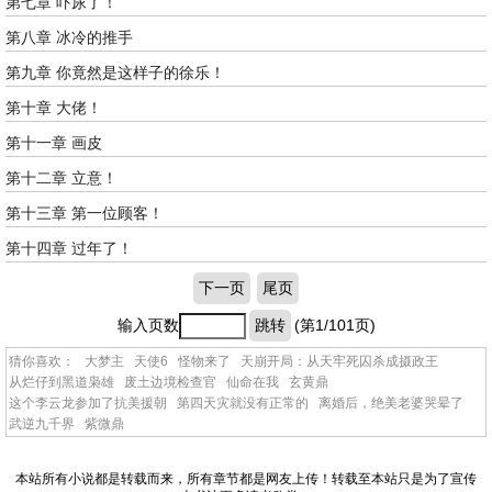
第七章 吓尿了！
第八章 冰冷的推手
第九章 你竟然是这样子的徐乐！
第十章 大佬！
第十一章 画皮
第十二章 立意！
第十三章 第一位顾客！
第十四章 过年了！
下一页
尾页
输入页数
跳转
(第1/101页)
猜你喜欢：
大梦主
天使6
怪物来了
天崩开局：从天牢死囚杀成摄政王
从烂仔到黑道枭雄
废土边境检查官
仙命在我
玄黄鼎
这个李云龙参加了抗美援朝
第四天灾就没有正常的
离婚后，绝美老婆哭晕了
武逆九千界
紫微鼎
本站所有小说都是转载而来，所有章节都是网友上传！转载至本站只是为了宣传