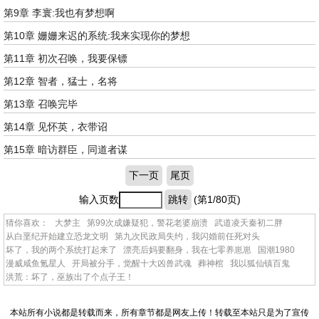
第9章 李寰:我也有梦想啊
第10章 姗姗来迟的系统:我来实现你的梦想
第11章 初次召唤，我要保镖
第12章 智者，猛士，名将
第13章 召唤完毕
第14章 见怀英，衣带诏
第15章 暗访群臣，同道者谋
下一页
尾页
输入页数
跳转
(第1/80页)
猜你喜欢：
大梦主
第99次成嫌疑犯，警花老婆崩溃
武道凌天秦初二胖
从白垩纪开始建立恐龙文明
第九次民政局失约，我闪婚前任死对头
坏了，我的两个系统打起来了
漂亮后妈要翻身，我在七零养崽崽
国潮1980
漫威咸鱼氪星人
开局被分手，觉醒十大凶兽武魂
葬神棺
我以狐仙镇百鬼
洪荒：坏了，巫族出了个点子王！
本站所有小说都是转载而来，所有章节都是网友上传！转载至本站只是为了宣传