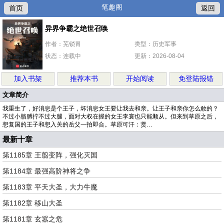
笔趣阁
首页
返回
异界争霸之绝世召唤
作者：芜锁胃
类型：历史军事
状态：连载中
更新：2026-08-04
加入书架
推荐本书
开始阅读
免登陆报错
文章简介
我重生了，好消息是个王子，坏消息女王要让我去和亲。让王子和亲你怎么敢的？
不过小胳膊拧不过大腿，面对大权在握的女王李寰也只能顺从。但来到草原之后，
想复国的王子和想入关的岳父一拍即合。草原可汗：贤…
最新十章
第1185章 王翦变阵，强化灭国
第1184章 最强高阶神将之争
第1183章 平天大圣，大力牛魔
第1182章 移山大圣
第1181章 玄嚣之危