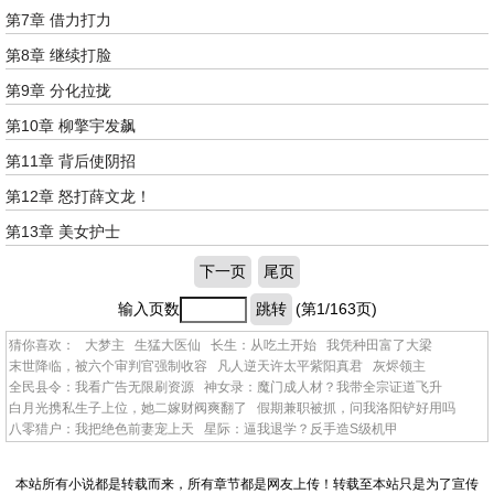
第7章 借力打力
第8章 继续打脸
第9章 分化拉拢
第10章 柳擎宇发飙
第11章 背后使阴招
第12章 怒打薛文龙！
第13章 美女护士
下一页
尾页
输入页数
跳转
(第1/163页)
猜你喜欢：
大梦主
生猛大医仙
长生：从吃土开始
我凭种田富了大梁
末世降临，被六个审判官强制收容
凡人逆天许太平紫阳真君
灰烬领主
全民县令：我看广告无限刷资源
神女录：魔门成人材？我带全宗证道飞升
白月光携私生子上位，她二嫁财阀爽翻了
假期兼职被抓，问我洛阳铲好用吗
八零猎户：我把绝色前妻宠上天
星际：逼我退学？反手造S级机甲
本站所有小说都是转载而来，所有章节都是网友上传！转载至本站只是为了宣传