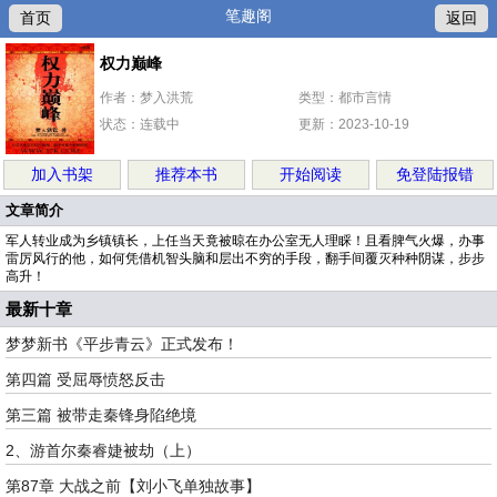
笔趣阁
首页
返回
权力巅峰
作者：梦入洪荒
类型：都市言情
状态：连载中
更新：2023-10-19
加入书架
推荐本书
开始阅读
免登陆报错
文章简介
军人转业成为乡镇镇长，上任当天竟被晾在办公室无人理睬！且看脾气火爆，办事
雷厉风行的他，如何凭借机智头脑和层出不穷的手段，翻手间覆灭种种阴谋，步步
高升！
最新十章
梦梦新书《平步青云》正式发布！
第四篇 受屈辱愤怒反击
第三篇 被带走秦锋身陷绝境
2、游首尔秦睿婕被劫（上）
第87章 大战之前【刘小飞单独故事】