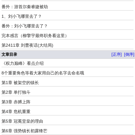
番外：游首尔秦睿婕被劫
1、刘小飞哪里去了？
番外：刘小飞哪里去了？
完本感言（柳擎宇最终职务看这里）
第2411章 刘曹夜话(大结局)
文章目录
[正序]
[倒序]
《权力巅峰》看点介绍
8个重要角色等着大家用自己的名字去命名哦
第1章 被架空的镇长
第2章 单打独斗
第3章 赤膊上阵
第4章 危机重重
第5章 冠冕堂皇的理由
第6章 强势镇长初露锋芒