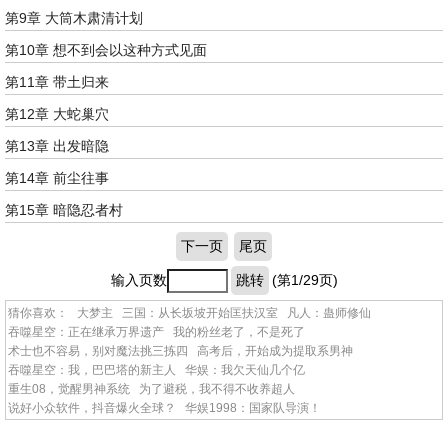
第9章 大筒木肃清计划
第10章 想不到会以这种方式见面
第11章 带土归来
第12章 大蛇巢穴
第13章 出发暗隐
第14章 前尘往事
第15章 暗隐忍者村
下一页
尾页
输入页数
跳转
(第1/29页)
猜你喜欢：
大梦主
三国：从长坂坡开始匡扶汉室
凡人：蛊师修仙
吞噬星空：正在继承万界遗产
我的粉丝老了，不是死了
术士也不容易，别对魔法挑三拣四
高考后，开始成为提取系男神
吞噬星空：我，巴巴塔的新主人
华娱：我欠天仙几个亿
重生08，觉醒男神系统
为了避税，我不得不收养超人
说好小众软件，抖音爆火全球？
华娱1998：国家队导演！