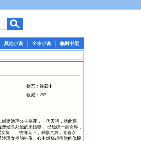
其他小说
全本小说
临时书架
型
状态：连载中
收藏：252
未婚妻池瑶公主杀死，一代天骄，就此陨
现曾经杀死他的未婚妻， 已经统一昆仑界，
池瑶女皇——统御天下，威临八方；青春永
着池瑶女皇的神像，心中燃烧起熊熊的仇恨