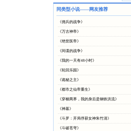
同类型小说——网友推荐
《
佣兵的战争
》
《
万古神帝
》
《
绝世医帝
》
《
间谍的战争
》
《
我的一天有48小时
》
《
轮回乐园
》
《
诡秘之主
》
《
都市之仙帝重生
》
《
穿梭两界，我的身后是钢铁洪流
》
《
神墓
》
《
斗罗：开局俘获女神朱竹清
》
《
斗破苍穹
》