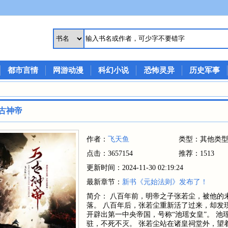
都市言情
网游动漫
科幻小说
恐怖灵异
历史军事
古神帝
作者：
飞天鱼
类型：其他类
点击：3657154
推荐：1513
更新时间：2024-11-30 02:19:24
最新章节：
新书《元始法则》发布了！
简介： 八百年前，明帝之子张若尘，被他的
落。 八百年后，张若尘重新活了过来，却发
开辟出第一中央帝国，号称“池瑶女皇”。 
驻，不死不灭。 张若尘站在诸皇祠堂外，望