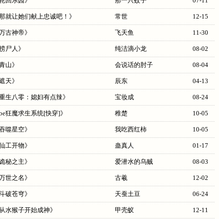
轮回乐园
》
那一只蚊子
07-11
那就让她们献上忠诚吧！
》
常世
12-15
万古神帝
》
飞天鱼
11-30
捞尸人
》
纯洁滴小龙
08-02
青山
》
会说话的肘子
08-04
遮天
》
辰东
04-13
重生八零：媳妇有点辣
》
宝妆成
08-24
be狂魔求生系统[快穿]
》
稚楚
10-05
吞噬星空
》
我吃西红柿
10-05
仙工开物
》
蛊真人
01-17
诡秘之主
》
爱潜水的乌贼
08-03
万世之名
》
古羲
12-02
斗破苍穹
》
天蚕土豆
06-24
从水猴子开始成神
》
甲壳蚁
12-11