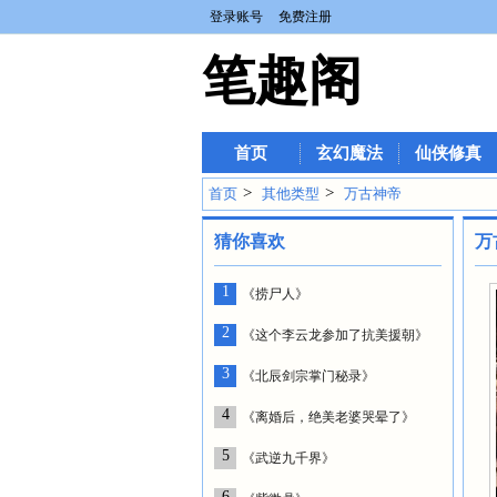
登录账号
免费注册
笔趣阁
首页
玄幻魔法
仙侠修真
>
>
首页
其他类型
万古神帝
猜你喜欢
万
1
《捞尸人》
2
《这个李云龙参加了抗美援朝》
3
《北辰剑宗掌门秘录》
4
《离婚后，绝美老婆哭晕了》
5
《武逆九千界》
6