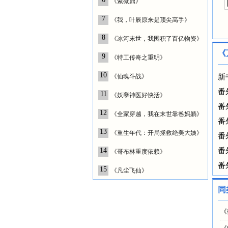
《紫微鼎》
7
《我，叶辰原来是顶尖高手》
8
《冰河末世，我囤积了百亿物资》
《
9
《特工传奇之重明》
10
《仙魂斗战》
新
番
11
《妖孽神医好快活》
番
12
《全家穿越，我在末世靠爸妈躺》
番
13
《重生年代：开局拯救绝美大姨》
番
14
番
《哥布林重度依赖》
番
15
《凡尘飞仙》
同
《