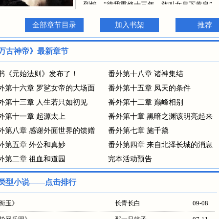
烈焰，“待我重修十三年，敢叫女皇下黄泉”。 
全部章节目录
加入书架
推荐
万古神帝》最新章节
书《元始法则》发布了！
番外第十八章 诸神集结
外第十六章 罗乷女帝的大场面
番外第十五章 凤天的条件
外第十三章 人生若只如初见
番外第十二章 巅峰相别
外第十一章 起源太上
番外第十章 黑暗之渊该明亮起来
外第八章 感谢外面世界的馈赠
番外第七章 施千黛
外第五章 外公和真妙
番外第四章 来自北泽长城的消息
外第二章 祖血和道园
完本活动预告
类型小说——点击排行
衔玉
》
长青长白
09-08