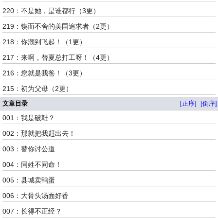
220：不是她，是谁都行（3更）
219：锲而不舍的美国追求者（2更）
218：你潮到飞起！（1更）
217：来啊，替夏总打工呀！（4更）
216：您就是我爸！（3更）
215：初为父母（2更）
文章目录
[正序]
[倒序]
001：我是破鞋？
002：那就把我赶出去！
003：替你讨公道
004：同姓不同命！
005：县城卖鸭蛋
006：大骨头汤面好香
007：长得不正经？