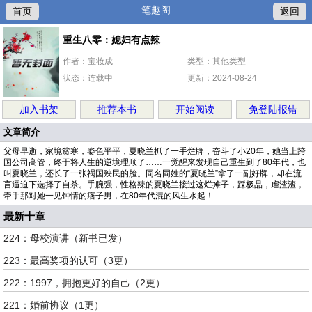
笔趣阁
首页
返回
重生八零：媳妇有点辣
作者：宝妆成
类型：其他类型
状态：连载中
更新：2024-08-24
加入书架
推荐本书
开始阅读
免登陆报错
文章简介
父母早逝，家境贫寒，姿色平平，夏晓兰抓了一手烂牌，奋斗了小20年，她当上跨
国公司高管，终于将人生的逆境理顺了……一觉醒来发现自己重生到了80年代，也
叫夏晓兰，还长了一张祸国殃民的脸。同名同姓的“夏晓兰”拿了一副好牌，却在流
言逼迫下选择了自杀。手腕强，性格辣的夏晓兰接过这烂摊子，踩极品，虐渣渣，
牵手那对她一见钟情的痞子男，在80年代混的风生水起！
最新十章
224：母校演讲（新书已发）
223：最高奖项的认可（3更）
222：1997，拥抱更好的自己（2更）
221：婚前协议（1更）