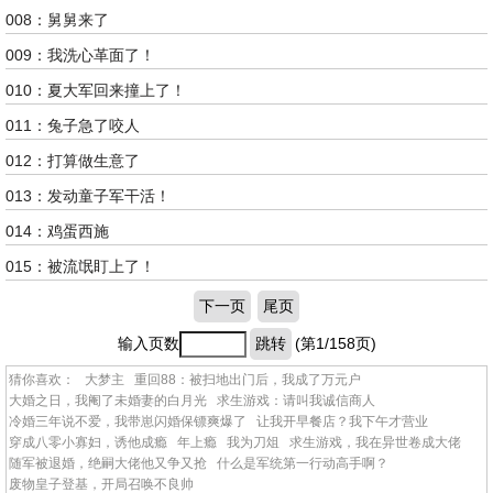
008：舅舅来了
009：我洗心革面了！
010：夏大军回来撞上了！
011：兔子急了咬人
012：打算做生意了
013：发动童子军干活！
014：鸡蛋西施
015：被流氓盯上了！
下一页
尾页
输入页数
跳转
(第1/158页)
猜你喜欢：
大梦主
重回88：被扫地出门后，我成了万元户
大婚之日，我阉了未婚妻的白月光
求生游戏：请叫我诚信商人
冷婚三年说不爱，我带崽闪婚保镖爽爆了
让我开早餐店？我下午才营业
穿成八零小寡妇，诱他成瘾
年上瘾
我为刀俎
求生游戏，我在异世卷成大佬
随军被退婚，绝嗣大佬他又争又抢
什么是军统第一行动高手啊？
废物皇子登基，开局召唤不良帅