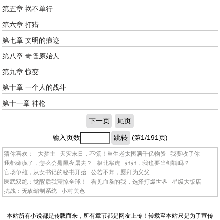
第五章 祸不单行
第六章 打猎
第七章 文明的痕迹
第八章 奇怪原始人
第九章 惊变
第十章 一个人的战斗
第十一章 神枪
下一页
尾页
输入页数
跳转
(第1/191页)
猜你喜欢：
大梦主
天灾末日，不慌！重生老太囤满千亿物资
我要收了你
我都瘫痪了，怎么会是黑夜屠夫？
极北寒虎
姐姐，我也要当剑鞘吗？
官场争雄，从女书记的秘书开始
公若不弃，愿拜为义父
医武双绝：觉醒后我震惊全球！
看见血条的我，选择打爆世界
星级大饭店
抗战：无敌编制系统
小村美色
本站所有小说都是转载而来，所有章节都是网友上传！转载至本站只是为了宣传