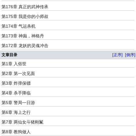
第176章 真正的武神传承
第175章 我是你的小师叔
第174章 气运杀机
第173章 神巅，神格丹
第172章 龙妖的灵魂冲击
文章目录
[正序]
[倒序]
第1章 入俗世
第2章 第一次见面
第3章 炸弹保镖
第4章 杀手降临
第5章 警局一日游
第6章 海上之行
第7章 两仙女斗猪刚鬣
第8章 教狗做人