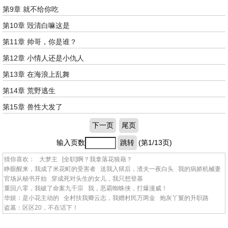
第9章 就不给你吃
第10章 毁清白嘛这是
第11章 帅哥，你是谁？
第12章 小情人还是小仇人
第13章 在海浪上乱舞
第14章 荒野逃生
第15章 兽性大发了
下一页
尾页
输入页数
跳转
(第1/13页)
猜你喜欢：
大梦主
[全职]啊？我拿落花狼藉？
睁眼醒来，我成了米花町的受害者
送我入狱后，渣夫一夜白头
我的病娇机械妻
官场从秘书开始
穿成死对头生的女儿，我只想登基
重回八零，我破了命案九千宗
我，恶霸蜘蛛侠，打爆漫威！
华娱：是小花主动的
全村扶我卿云志，我赠村民万两金
炮灰丫鬟的升职路
盗墓：区区20，不在话下！