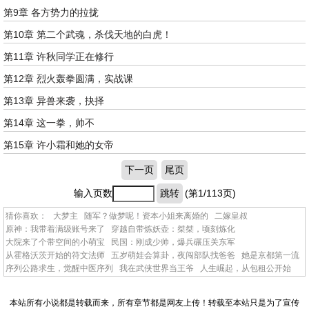
第9章 各方势力的拉拢
第10章 第二个武魂，杀伐天地的白虎！
第11章 许秋同学正在修行
第12章 烈火轰拳圆满，实战课
第13章 异兽来袭，抉择
第14章 这一拳，帅不
第15章 许小霜和她的女帝
下一页
尾页
输入页数
跳转
(第1/113页)
猜你喜欢：
大梦主
随军？做梦呢！资本小姐来离婚的
二嫁皇叔
原神：我带着满级账号来了
穿越自带炼妖壶：桀桀，顷刻炼化
大院来了个带空间的小萌宝
民国：刚成少帅，爆兵碾压关东军
从霍格沃茨开始的符文法师
五岁萌娃会算卦，夜闯部队找爸爸
她是京都第一流
序列公路求生，觉醒中医序列
我在武侠世界当王爷
人生崛起，从包租公开始
本站所有小说都是转载而来，所有章节都是网友上传！转载至本站只是为了宣传