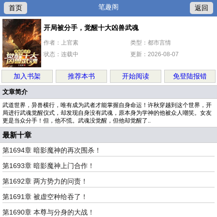
笔趣阁
首页
返回
开局被分手，觉醒十大凶兽武魂
作者：上官素
类型：都市言情
状态：连载中
更新：2026-08-07
加入书架
推荐本书
开始阅读
免登陆报错
文章简介
武道世界，异兽横行，唯有成为武者才能掌握自身命运！许秋穿越到这个世界，开
局进行武魂觉醒仪式，却发现自身没有武魂，原本身为学神的他被众人嘲笑。女友
更是当众分手！但，他不慌。武魂没觉醒，但他却觉醒了..
最新十章
第1694章 暗影魔神的再次围杀！
第1693章 暗影魔神上门合作！
第1692章 两方势力的问责！
第1691章 被虚空种给吞了！
第1690章 本尊与分身的大战！