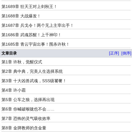
第1689章 狂天王对上剑秋王！
第1688章 大战爆发！
第1687章 兵戈令！两个无上主宰出手！
第1686章 武魂苏醒！上千神印！
第1685章 青云宇宙出事！围杀许秋！
文章目录
[正序]
[倒序]
第1章 许秋，觉醒仪式
第2章 典中典，完美人生选择系统
第3章 十大凶兽武魂，SSS级饕餮！
第4章 许小霜
第5章 公车之狼，选择再出现
第6章 你喊破喉咙也不会……
第7章 恐怖的灵气吸收效率
第8章 金牌教师的含金量