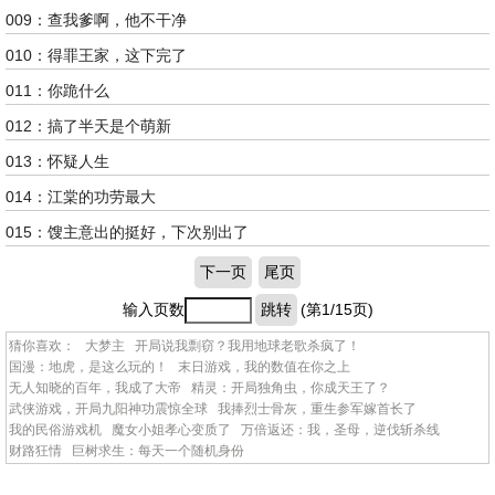
009：查我爹啊，他不干净
010：得罪王家，这下完了
011：你跪什么
012：搞了半天是个萌新
013：怀疑人生
014：江棠的功劳最大
015：馊主意出的挺好，下次别出了
下一页
尾页
输入页数
跳转
(第1/15页)
猜你喜欢：
大梦主
开局说我剽窃？我用地球老歌杀疯了！
国漫：地虎，是这么玩的！
末日游戏，我的数值在你之上
无人知晓的百年，我成了大帝
精灵：开局独角虫，你成天王了？
武侠游戏，开局九阳神功震惊全球
我捧烈士骨灰，重生参军嫁首长了
我的民俗游戏机
魔女小姐孝心变质了
万倍返还：我，圣母，逆伐斩杀线
财路狂情
巨树求生：每天一个随机身份