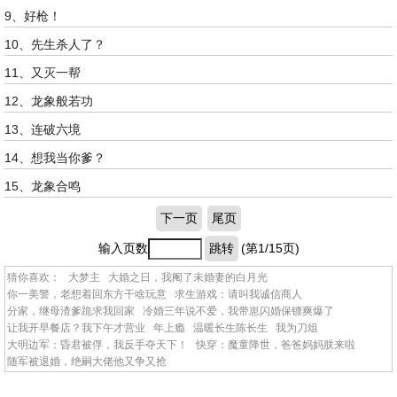
9、好枪！
10、先生杀人了？
11、又灭一帮
12、龙象般若功
13、连破六境
14、想我当你爹？
15、龙象合鸣
下一页
尾页
输入页数
跳转
(第1/15页)
猜你喜欢：
大梦主
大婚之日，我阉了未婚妻的白月光
你一美警，老想着回东方干啥玩意
求生游戏：请叫我诚信商人
分家，继母渣爹跪求我回家
冷婚三年说不爱，我带崽闪婚保镖爽爆了
让我开早餐店？我下午才营业
年上瘾
温暖长生陈长生
我为刀俎
大明边军：昏君被俘，我反手夺天下！
快穿：魔童降世，爸爸妈妈朕来啦
随军被退婚，绝嗣大佬他又争又抢