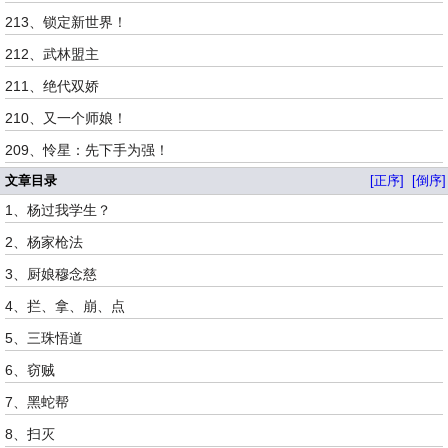
213、锁定新世界！
212、武林盟主
211、绝代双娇
210、又一个师娘！
209、怜星：先下手为强！
文章目录
[正序]
[倒序]
1、杨过我学生？
2、杨家枪法
3、厨娘穆念慈
4、拦、拿、崩、点
5、三珠悟道
6、窃贼
7、黑蛇帮
8、扫灭