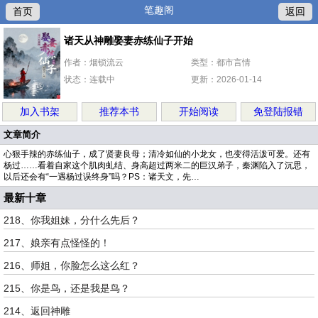
笔趣阁
首页
返回
诸天从神雕娶妻赤练仙子开始
作者：烟锁流云
类型：都市言情
状态：连载中
更新：2026-01-14
加入书架
推荐本书
开始阅读
免登陆报错
文章简介
心狠手辣的赤练仙子，成了贤妻良母；清冷如仙的小龙女，也变得活泼可爱。还有
杨过……看着自家这个肌肉虬结、身高超过两米二的巨汉弟子，秦渊陷入了沉思，
以后还会有“一遇杨过误终身”吗？PS：诸天文，先…
最新十章
218、你我姐妹，分什么先后？
217、娘亲有点怪怪的！
216、师姐，你脸怎么这么红？
215、你是鸟，还是我是鸟？
214、返回神雕