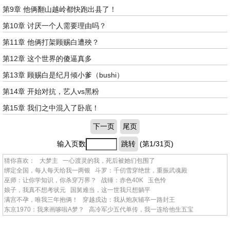
第9章 他俩翻山越岭都快跑出县了！
第10章 讨厌一个人需要理由吗？
第11章 他俩打架顾赐白遭殃？
第12章 这个世界的傻逼真多
第13章 顾赐白是纪月倾小爹（bushi）
第14章 开始对抗，艺人vs黑粉
第15章 我们之中混入了卧底！
下一页
尾页
输入页数
跳转
(第1/31页)
猜你喜欢：
大梦主
一心渡灵的我，死后被她们包围了
绑定全国，每人每天给我一两银
斗罗：千仞雪穿绝世，重振武魂殿
巫师：让你学知识，你杀穿万界？
战锤：赤色40K
玉色怜
娘子，我真不想考状元
国舅难当，这一世我只想躺平
满宫不孕，唯我三年抱俩！
穿越戍边：我从炮灰辅卒一路封王
东京1970：我来画哆啦A梦？
高冷军少五代单传，我一连给他生五宝