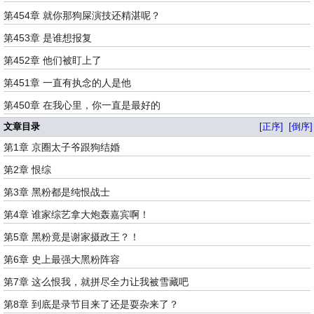
第454章 就你那狗屎演技还精湛呢？
第453章 是谁想报复
第452章 他们被盯上了
第451章 一直有执念的人是他
第450章 在我心里，你一直是最好的
文章目录
[正序]
[倒序]
第1章 京圈太子爷跟狗结婚
第2章 恨综
第3章 黑粉都是纯恨战士
第4章 谁家综艺拿大炮轰嘉宾啊！
第5章 黑粉竟是谢家摄政王？！
第6章 史上最强大黑粉阵容
第7章 这么恨我，就拼尽全力让我被雪藏吧
第8章 到底是录节目来了还是耍杂来了？