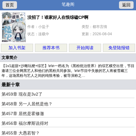
笔趣阁
首页
返回
没招了！谁家好人在恨综磕CP啊
作者：小盐子
类型：都市言情
状态：连载中
更新：2026-08-04
加入书架
推荐本书
开始阅读
免登陆报错
文章简介
【1v1超甜+沙雕玩梗+综艺】\n\n一档名为《黑粉统治世界》的综艺横空出世，节目
邀请三位全网黑艺人和他们的黑粉共同参加。\n\n节目中失败的艺人将被雪藏三
年，这场黑粉与艺人之间的纯恨考验，被导演称之…
最新十章
第459章 现在是3v2了
第458章 另一人居然是他？
第457章 居然是霍修澈
第456章 福尔摩斯说得对
第455章 大愚若智？