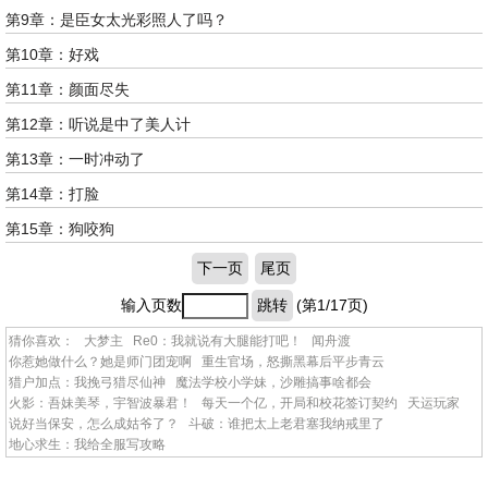
第9章：是臣女太光彩照人了吗？
第10章：好戏
第11章：颜面尽失
第12章：听说是中了美人计
第13章：一时冲动了
第14章：打脸
第15章：狗咬狗
下一页
尾页
输入页数
跳转
(第1/17页)
猜你喜欢：
大梦主
Re0：我就说有大腿能打吧！
闻舟渡
你惹她做什么？她是师门团宠啊
重生官场，怒撕黑幕后平步青云
猎户加点：我挽弓猎尽仙神
魔法学校小学妹，沙雕搞事啥都会
火影：吾妹美琴，宇智波暴君！
每天一个亿，开局和校花签订契约
天运玩家
说好当保安，怎么成姑爷了？
斗破：谁把太上老君塞我纳戒里了
地心求生：我给全服写攻略