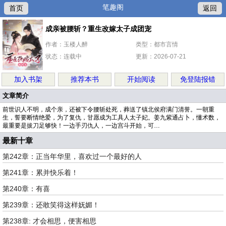
笔趣阁
首页
返回
成亲被腰斩？重生改嫁太子成团宠
作者：玉楼人醉
类型：都市言情
状态：连载中
更新：2026-07-21
加入书架
推荐本书
开始阅读
免登陆报错
文章简介
前世识人不明，成个亲，还被下令腰斩处死，葬送了镇北侯府满门清誉。一朝重
生，誓要断情绝爱，为了复仇，甘愿成为工具人太子妃。姜九紫通占卜，懂术数，
最重要是拔刀足够快！一边手刃仇人，一边宫斗开始，可…
最新十章
第242章：正当年华里，喜欢过一个最好的人
第241章：累并快乐着！
第240章：有喜
第239章：还敢笑得这样妩媚！
第238章: 才会相思，便害相思