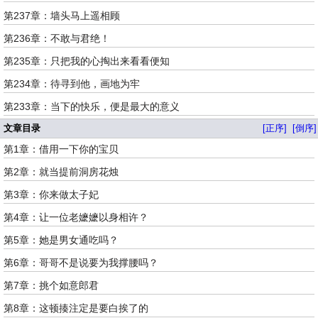
第237章：墙头马上遥相顾
第236章：不敢与君绝！
第235章：只把我的心掏出来看看便知
第234章：待寻到他，画地为牢
第233章：当下的快乐，便是最大的意义
文章目录
[正序]
[倒序]
第1章：借用一下你的宝贝
第2章：就当提前洞房花烛
第3章：你来做太子妃
第4章：让一位老嬷嬷以身相许？
第5章：她是男女通吃吗？
第6章：哥哥不是说要为我撑腰吗？
第7章：挑个如意郎君
第8章：这顿揍注定是要白挨了的