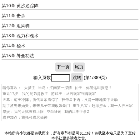
第10章 黄沙迷踪阵
第11章 击杀
第12章 追风驹
第13章 魂力和魂术
第14章 秘术
第15章 补全功法
下一页
尾页
输入页数
跳转
(第1/389页)
猜你喜欢：
大梦主
半岛：江南第一深情
仙子，你管这叫报恩？
重返17岁，我的兄弟是教主
游戏王：从云玩家到魂玩家
天幕：霸王冲阵，历代皇帝震惊了
扫帚星不语，只是一味地降下天劫
踹了渣男未婚夫，未来儿子带我改嫁豪门
重生八零：赶海捞金，我一人养三家
华娱：我的天赋没有上限
空白证词
我的江湖往事2
猎户加点：我挽弓猎尽仙神
本站所有小说都是转载而来，所有章节都是网友上传！转载至本站只是为了宣传
本书让更多读者欣赏。