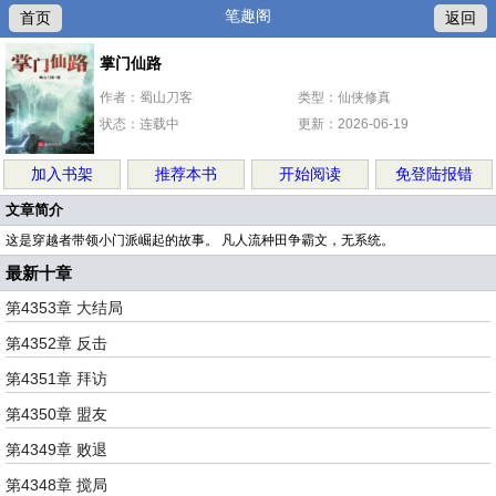
笔趣阁
首页
返回
掌门仙路
作者：蜀山刀客
类型：仙侠修真
状态：连载中
更新：2026-06-19
加入书架
推荐本书
开始阅读
免登陆报错
文章简介
这是穿越者带领小门派崛起的故事。 凡人流种田争霸文，无系统。
最新十章
第4353章 大结局
第4352章 反击
第4351章 拜访
第4350章 盟友
第4349章 败退
第4348章 搅局