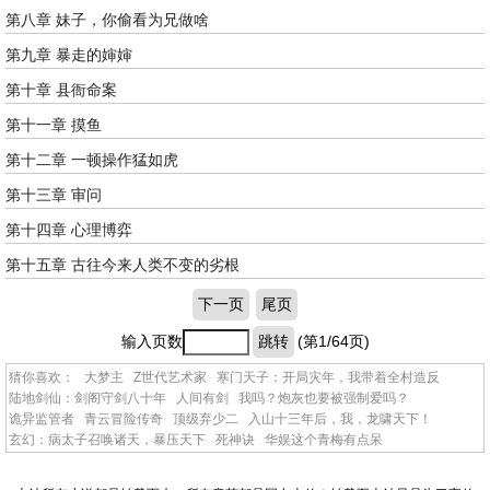
第八章 妹子，你偷看为兄做啥
第九章 暴走的婶婶
第十章 县衙命案
第十一章 摸鱼
第十二章 一顿操作猛如虎
第十三章 审问
第十四章 心理博弈
第十五章 古往今来人类不变的劣根
下一页
尾页
输入页数
跳转
(第1/64页)
猜你喜欢：
大梦主
Z世代艺术家
寒门天子：开局灾年，我带着全村造反
陆地剑仙：剑阁守剑八十年
人间有剑
我吗？炮灰也要被强制爱吗？
诡异监管者
青云冒险传奇
顶级弃少二
入山十三年后，我，龙啸天下！
玄幻：病太子召唤诸天，暴压天下
死神诀
华娱这个青梅有点呆