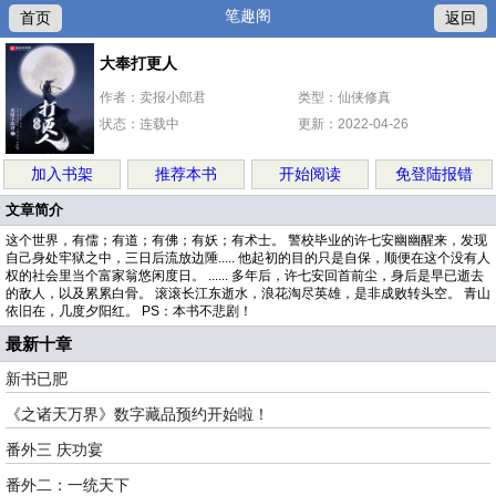
笔趣阁
首页
返回
大奉打更人
作者：卖报小郎君
类型：仙侠修真
状态：连载中
更新：2022-04-26
加入书架
推荐本书
开始阅读
免登陆报错
文章简介
这个世界，有儒；有道；有佛；有妖；有术士。 警校毕业的许七安幽幽醒来，发现
自己身处牢狱之中，三日后流放边陲..... 他起初的目的只是自保，顺便在这个没有人
权的社会里当个富家翁悠闲度日。 ...... 多年后，许七安回首前尘，身后是早已逝去
的敌人，以及累累白骨。 滚滚长江东逝水，浪花淘尽英雄，是非成败转头空。 青山
依旧在，几度夕阳红。 PS：本书不悲剧！
最新十章
新书已肥
《之诸天万界》数字藏品预约开始啦！
番外三 庆功宴
番外二：一统天下