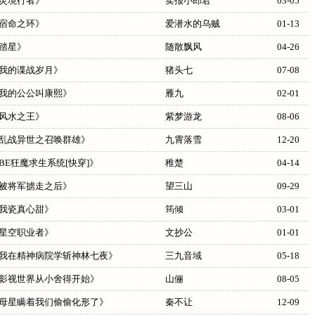
灵境行者
》
卖报小郎君
03-05
宿命之环
》
爱潜水的乌贼
01-13
踏星
》
随散飘风
04-26
我的谍战岁月
》
猪头七
07-08
我的公公叫康熙
》
雁九
02-01
风水之王
》
紫梦游龙
08-06
乱战异世之召唤群雄
》
九霄落雪
12-20
BE狂魔求生系统[快穿]
》
稚楚
04-14
被将军掳走之后
》
望三山
09-29
我瓷真心甜
》
筠倾
03-01
星空职业者
》
文抄公
01-01
我在精神病院学斩神林七夜
》
三九音域
05-18
影视世界从小舍得开始
》
山俪
08-05
母星瞒着我们偷偷化形了
》
秦不让
12-09