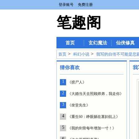
登录账号
免费注册
笔趣阁
首页
玄幻魔法
仙侠修真
>
>
首页
科幻小说
我写的自传不可能是悲
猜你喜欢
我
1
《捞尸人》
2
《大婚当天去照顾师弟，我走你》
3
《坐堂先生》
4
《重生60：睁眼躺在寡妇炕上》
5
《我的剑骨每年增加一寸！》
6