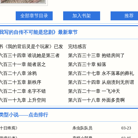
全部章节目录
加入书架
推荐
我写的自传不可能是悲剧》最新章节
书《我的背后灵是个玩家》已发
完结感言
六百三十四章 谁说她是第三者
第六百三十三章 抱错房间了
六百三十一章 能者居之
第六百三十章 鲸落
六百二十八章 涂鸦
第六百二十七章 永不落幕的葬礼
六百二十五章 新秩序
第六百二十四章 从崩溃到无所谓
六百二十二章 名字不错
第六百二十一章 一飞冲天
六百一十九章 上升空间
第六百一十八章 外面多贵啊
类型小说——点击排行
十日终焉
》
杀虫队队员
03-23