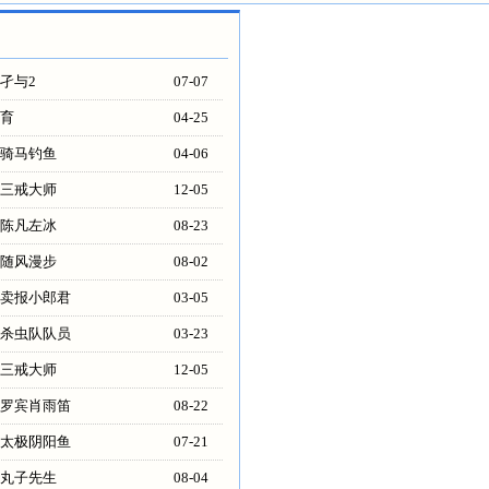
孑与2
07-07
育
04-25
骑马钓鱼
04-06
三戒大师
12-05
陈凡左冰
08-23
随风漫步
08-02
卖报小郎君
03-05
杀虫队队员
03-23
三戒大师
12-05
罗宾肖雨笛
08-22
太极阴阳鱼
07-21
丸子先生
08-04