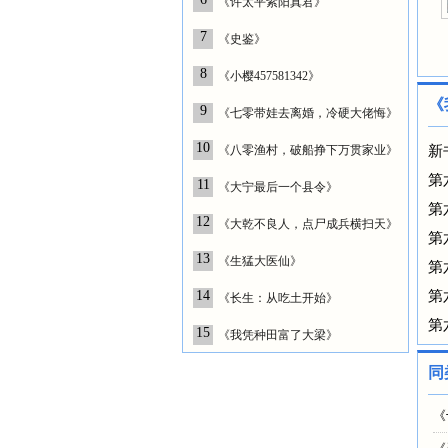
《许太平紫阳真君》
7
《史鉴》
8
《小樱457581342》
《
9
《七零带娃去离婚，冷硬大佬悔》
10
《八零渔村，破船挣下万贯家业》
新
第
11
《大宁最后一个县令》
第
12
《大乾不良人，点尸成兵横扫天》
第
13
《生猛大医仙》
第
14
第
《长生：从吃土开始》
第
15
《我凭种田富了大梁》
同
《