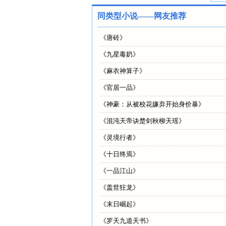
同类型小说——网友推荐
《
唐砖
》
《
九星毒奶
》
《
麻衣神算子
》
《
官居一品
》
《
神豪：从被校花嫌弃开始身价暴
》
《
混沌天帝诀楚剑秋柳天瑶
》
《
灵境行者
》
《
十日终焉
》
《
一品江山
》
《
盖世狂龙
》
《
末日崛起
》
《
罗天九道天书
》