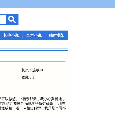
其他小说
全本小说
临时书架
真
状态：连载中
收藏：1
己可以修炼。\n相亲那天，我小心翼翼地，
超能力者吗？”\n她笑得斩钉截铁：“现在
阴煞成精，道… --相信科学，我只是个写小