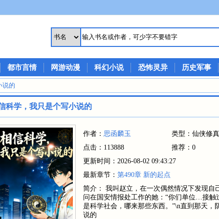
都市言情
网游动漫
科幻小说
恐怖灵异
历史军事
小说的
信科学，我只是个写小说的
作者：
思函麟玉
类型：仙侠修
点击：113888
推荐：0
更新时间：2026-08-02 09:43:27
最新章节：
第490章 新的起点
简介： 我叫赵立，在一次偶然情况下发现自
问在国安情报处工作的她：“你们单位…接触过
是科学社会，哪来那些东西。”\n直到那天，
说的