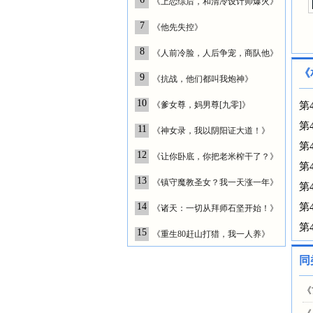
《上恋综后，和清冷设计师爆火》
7
《他先失控》
8
《人前冷脸，人后争宠，商队他》
《
9
《抗战，他们都叫我炮神》
10
《爹女尊，妈男尊[九零]》
第
第
11
《神女录，我以阴阳证大道！》
第
12
《让你卧底，你把老米榨干了？》
第
13
《镇守魔教圣女？我一天涨一年》
第
14
第
《诸天：一切从拜师石坚开始！》
第
15
《重生80赶山打猎，我一人养》
同
《