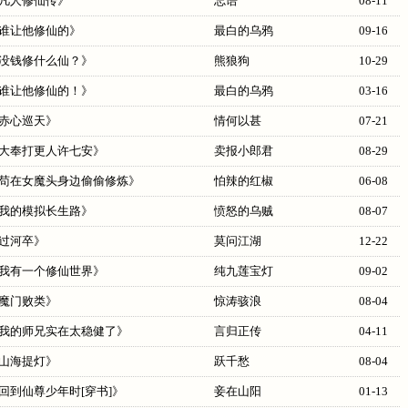
凡人修仙传
》
忘语
08-11
谁让他修仙的
》
最白的乌鸦
09-16
没钱修什么仙？
》
熊狼狗
10-29
谁让他修仙的！
》
最白的乌鸦
03-16
赤心巡天
》
情何以甚
07-21
大奉打更人许七安
》
卖报小郎君
08-29
苟在女魔头身边偷偷修炼
》
怕辣的红椒
06-08
我的模拟长生路
》
愤怒的乌贼
08-07
过河卒
》
莫问江湖
12-22
我有一个修仙世界
》
纯九莲宝灯
09-02
魔门败类
》
惊涛骇浪
08-04
我的师兄实在太稳健了
》
言归正传
04-11
山海提灯
》
跃千愁
08-04
回到仙尊少年时[穿书]
》
妾在山阳
01-13