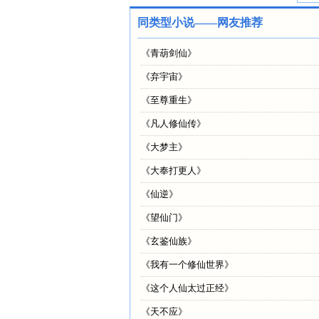
同类型小说——网友推荐
《
青葫剑仙
》
《
弃宇宙
》
《
至尊重生
》
《
凡人修仙传
》
《
大梦主
》
《
大奉打更人
》
《
仙逆
》
《
望仙门
》
《
玄鉴仙族
》
《
我有一个修仙世界
》
《
这个人仙太过正经
》
《
天不应
》