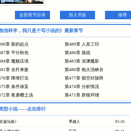
全部章节目录
加入书架
推荐
相信科学，我只是个写小说的》最新章节
490章 新的起点
第489章 人皇三印
487章 平分秋色
第486章 接战
484章 魔舰压境
第483章 深渊魔影
481章 全歼来敌
第480章 炮火洗峡谷
478章 降维打击
第477章 锁空封脉阵
475章 条件谈妥
第474章 分析情况
472章 夜袭樱之汤
第471章 群狼环绕
类型小说——点击排行
玄鉴仙族
》
季越人
05-20