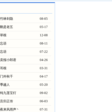
竹林剑隐
08-05
鹅是老五
05-17
草根
12-08
忘语
08-11
忘语
07-22
卖报小郎君
04-26
耳根
03-31
门外秋千
04-17
季越人
05-20
纯九莲宝灯
09-02
言归正传
06-03
夜来风雨声丶
07-31