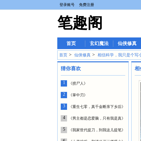
登录账号
免费注册
笔趣阁
首页
玄幻魔法
仙侠修真
>
>
首页
仙侠修真
相信科学，我只是个写
猜你喜欢
相
1
《捞尸人》
2
《掌中刃》
3
《重生七零，真千金断亲下乡后》
4
《男主都是恋爱脑，只有我是真》
5
《我家世代提刀，到我这儿提笔》
6