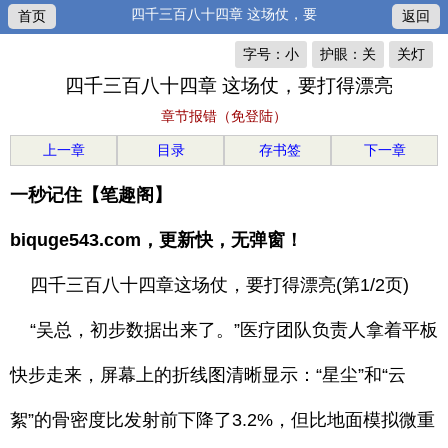
四千三百八十四章 这场仗，要
首页
返回
字号：小
护眼：关
关灯
四千三百八十四章 这场仗，要打得漂亮
章节报错（免登陆）
上一章
目录
存书签
下一章
一秒记住【笔趣阁】
biquge543.com，更新快，无弹窗！
四千三百八十四章这场仗，要打得漂亮(第1/2页)
“吴总，初步数据出来了。”医疗团队负责人拿着平板
快步走来，屏幕上的折线图清晰显示：“星尘”和“云
絮”的骨密度比发射前下降了3.2%，但比地面模拟微重