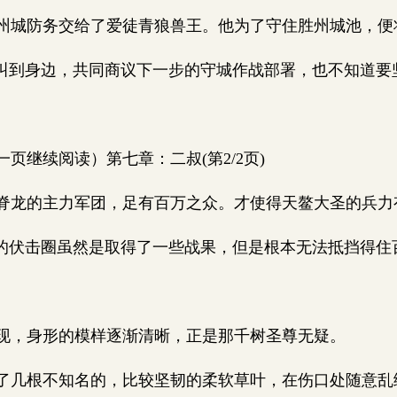
城防务交给了爱徒青狼兽王。他为了守住胜州城池，便
叫到身边，共同商议下一步的守城作战部署，也不知道要
继续阅读）第七章：二叔(第2/2页)
龙的主力军团，足有百万之众。才使得天鳌大圣的兵力
的伏击圈虽然是取得了一些战果，但是根本无法抵挡得住
，身形的模样逐渐清晰，正是那千树圣尊无疑。
几根不知名的，比较坚韧的柔软草叶，在伤口处随意乱