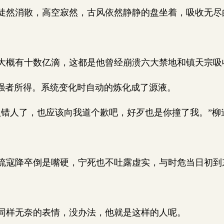
然消散，高空寂然，古风依然静静的盘坐着，吸收无尽
概有十数亿滴，这都是他曾经崩溃六大禁地和镇天宗吸
强者所得。系统变化时自动的炼化成了源液。
错人了，也应该向我道个歉吧，好歹也是你撞了我。”柳
寇降卒倒是嘴硬，宁死也不吐露虚实，与时危当日初到
样无奈的表情，没办法，他就是这样的人呢。