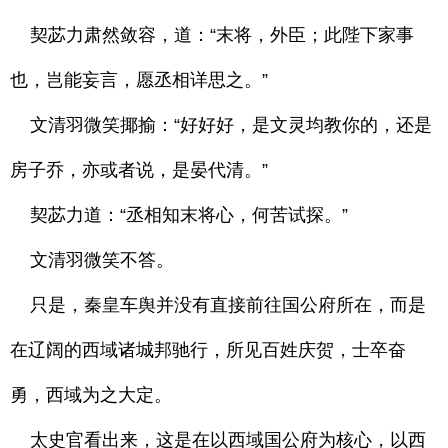
契苾力肃然敛容，道：“末将，外臣；此陛下家事
也，岂能妄言，愿丞相详思之。”
文清羽微笑揶揄：“好好好，是文灵均教你的，还是
房子乔，亦或者说，是晏代清。”
契苾力道：“丞相知末将心，何苦试探。”
文清羽微笑不答。
只是，秦皇车舆并没有直接前往国公府所在，而是
在辽阔的西域诸城邦驰行，所见百姓庆贺，士卒奋
勇，西域为之大定。
太史官看出来，这是在以西域国公府为核心，以西