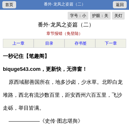
番外·龙凤之姿篇（二）
首页
返回
字号：小
护眼：关
关灯
番外·龙凤之姿篇（二）
章节报错（免登陆）
上一章
目录
存书签
下一章
一秒记住【笔趣阁】
biquge543.com，更新快，无弹窗！
原西域鄯善国所在，地多沙卤，少水草。北即白龙
堆路，西北有流沙数百里，距安西州六百五里，飞沙
走砾，举目皆满。
——————《史传·图志堪舆》