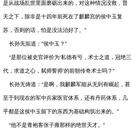
是从战场乱世里面磨砺出来的，对这种情况没救，普
天之下，除非是十四年前死在了麒麟宫的侯中玉复
苏，否则的话，怕是没法治好了。”
长孙无垢道：“侯中玉？”
“是那位被史官评价为‘私德有亏，术士之道，冠绝三
代，求道之心，弑师誓师’的前朝传奇术士吗？”
长孙无俦道：“是啊，我麒麟军能从无到有崛起，甚
至于到现在的军中兵家医官体系，还有丹药体系，几
乎都是这侯中玉留下的东西为基础构筑出来的。”
“他不是青袍客张子雍那样的绝世天才。”