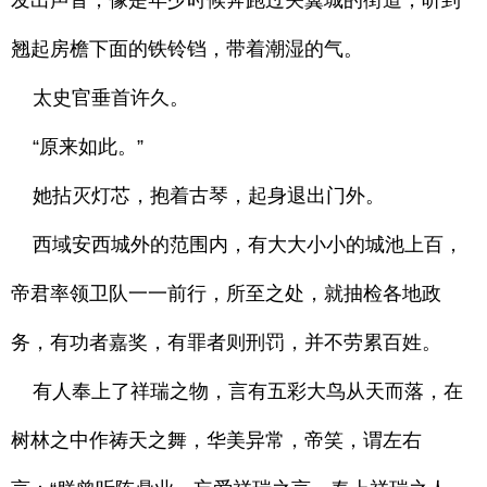
发出声音，像是年少时候奔跑过关翼城的街道，听到
翘起房檐下面的铁铃铛，带着潮湿的气。
太史官垂首许久。
“原来如此。”
她拈灭灯芯，抱着古琴，起身退出门外。
西域安西城外的范围内，有大大小小的城池上百，
帝君率领卫队一一前行，所至之处，就抽检各地政
务，有功者嘉奖，有罪者则刑罚，并不劳累百姓。
有人奉上了祥瑞之物，言有五彩大鸟从天而落，在
树林之中作祷天之舞，华美异常，帝笑，谓左右