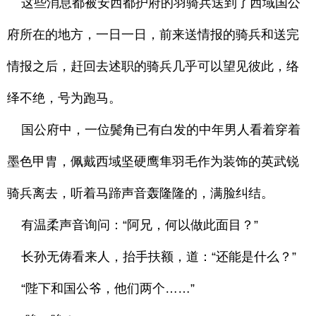
这些消息都被安西都护府的羽骑兵送到了西域国公
府所在的地方，一日一日，前来送情报的骑兵和送完
情报之后，赶回去述职的骑兵几乎可以望见彼此，络
绎不绝，号为跑马。
国公府中，一位鬓角已有白发的中年男人看着穿着
墨色甲胄，佩戴西域坚硬鹰隼羽毛作为装饰的英武锐
骑兵离去，听着马蹄声音轰隆隆的，满脸纠结。
有温柔声音询问：“阿兄，何以做此面目？”
长孙无俦看来人，抬手扶额，道：“还能是什么？”
“陛下和国公爷，他们两个……”