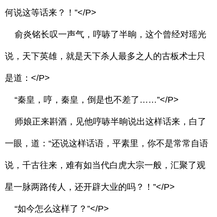
何说这等话来？！”</P>
俞炎铭长叹一声气，哼哧了半晌，这个曾经对瑶光
说，天下英雄，就是天下杀人最多之人的古板术士只
是道：</P>
“秦皇，哼，秦皇，倒是也不差了……”</P>
师娘正来斟酒，见他哼哧半晌说出这样话来，白了
一眼，道：“还说这样话语，平素里，你不是常常自语
说，千古往来，难有如当代白虎大宗一般，汇聚了观
星一脉两路传人，还开辟大业的吗？！”</P>
“如今怎么这样了？”</P>