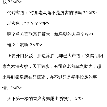
找？”</P>
钓鲸客道：“你那老乌龟不是厉害的很吗？”</P>
老玄龟：“？？？”</P>
啊？单方面联系开辟大一统皇朝的人皇？</P>
谁？！我啊？</P>
正要开口反驳，那边涂胜元却已大声道：“久闻阴阳
家之术法玄妙，天下独步，有司命老前辈之助力，想
来寻到秦皇所在只踪迹，亦不过只是举手投足的事
情。”</P>
天下第一楼的首席客卿露出‘狞笑’。</P>