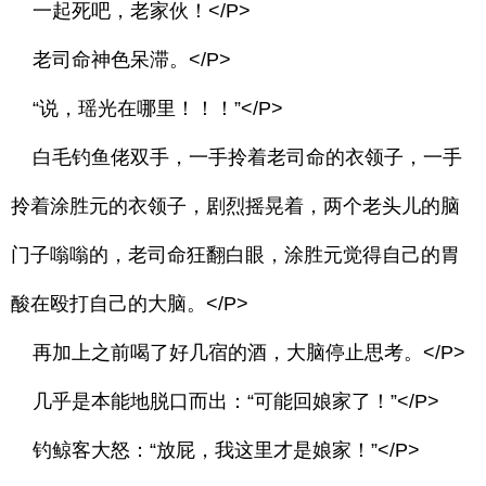
一起死吧，老家伙！</P>
老司命神色呆滞。</P>
“说，瑶光在哪里！！！”</P>
白毛钓鱼佬双手，一手拎着老司命的衣领子，一手
拎着涂胜元的衣领子，剧烈摇晃着，两个老头儿的脑
门子嗡嗡的，老司命狂翻白眼，涂胜元觉得自己的胃
酸在殴打自己的大脑。</P>
再加上之前喝了好几宿的酒，大脑停止思考。</P>
几乎是本能地脱口而出：“可能回娘家了！”</P>
钓鲸客大怒：“放屁，我这里才是娘家！”</P>