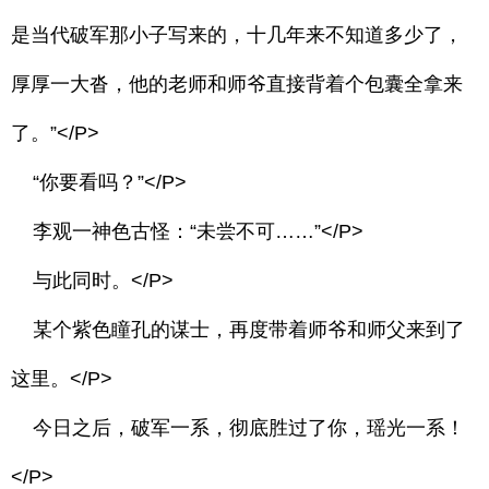
是当代破军那小子写来的，十几年来不知道多少了，
厚厚一大沓，他的老师和师爷直接背着个包囊全拿来
了。”</P>
“你要看吗？”</P>
李观一神色古怪：“未尝不可……”</P>
与此同时。</P>
某个紫色瞳孔的谋士，再度带着师爷和师父来到了
这里。</P>
今日之后，破军一系，彻底胜过了你，瑶光一系！
</P>