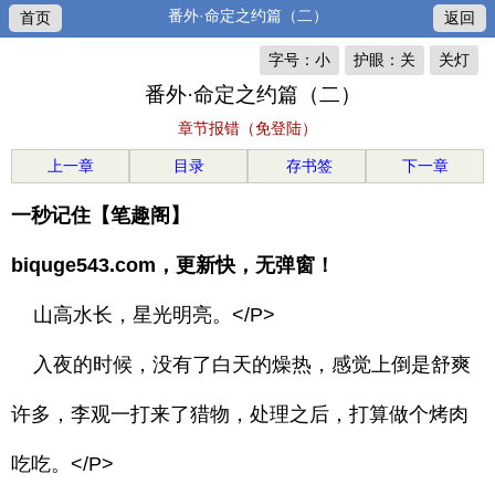
番外·命定之约篇（二）
首页
返回
字号：小
护眼：关
关灯
番外·命定之约篇（二）
章节报错（免登陆）
上一章
目录
存书签
下一章
一秒记住【笔趣阁】
biquge543.com，更新快，无弹窗！
山高水长，星光明亮。</P>
入夜的时候，没有了白天的燥热，感觉上倒是舒爽
许多，李观一打来了猎物，处理之后，打算做个烤肉
吃吃。</P>