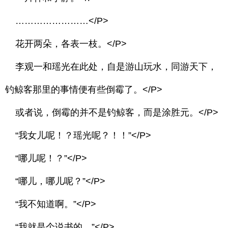
……………………</P>
花开两朵，各表一枝。</P>
李观一和瑶光在此处，自是游山玩水，同游天下，
钓鲸客那里的事情便有些倒霉了。</P>
或者说，倒霉的并不是钓鲸客，而是涂胜元。</P>
“我女儿呢！？瑶光呢？！！”</P>
“哪儿呢！？”</P>
“哪儿，哪儿呢？”</P>
“我不知道啊。”</P>
“我就是个说书的。”</P>