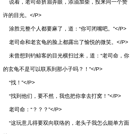
说着，老司命挤眉弄眼，添油加柴，投来同一个赞
许的目光。</P>
涂胜元整个人都要麻了，道：“你可闭嘴吧。”</P>
老司命和老玄龟的脸上都露出了愉悦的微笑。</P>
未曾想到钓鲸客的目光横扫过来，道：“老司命，你
的玄龟不是可以联系到那小子吗？！”</P>
“找！”</P>
“找到他们，要不然，我也把你拿去打窝！”</P>
老司命：“？？？”</P>
“这玩意儿得要双向联络的，老头子我怎么能单方面