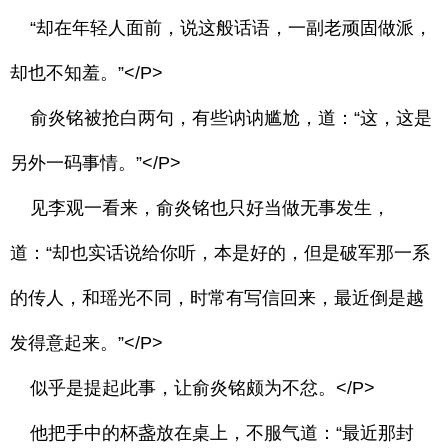
“却在年轻人面前，说这般话语，一副老顽固做派，
却也不知羞。”</P>
俞炎铭被抢白两句，有些讷讷尴尬，道：“这，这是
另外一码事情。”</P>
见李观一看来，俞炎铭也只好当做无事发生，
道：“却也实话说给你听，本是好的，但是破军那一系
的传人，和瑶光不同，时常有写信回来，最近倒是越
发得意起来。”</P>
似乎是提起此事，让俞炎铭颇为不忿。</P>
他把手中的杯盏放在桌上，不服气道：“最近那封