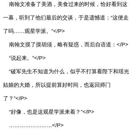
南翰文准备了美酒，美食过来的时候，恰好看到这
一幕，听到了他们最后的交谈，于是遗憾道：“这便走
了吗……观星学派。”</P>
南翰文摸了摸胡须，略有疑惑，而后自语道：</P>
“说起来。”</P>
“破军先生不知道为什么，似乎不打算看陛下和瑶光
姑娘的大婚，所以提前算好时间，也返回师门
了？”</P>
“好像，也是这观星学派来着？”</P>
……………………</P>