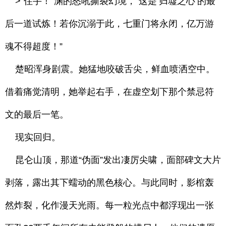
>“住手！”渊的怒吼撕裂幻境，“这是‘归墟之心’的最
后一道试炼！若你沉溺于此，七重门将永闭，亿万游
魂不得超度！”
楚昭浑身剧震。她猛地咬破舌尖，鲜血喷洒空中。
借着痛觉清明，她举起右手，在虚空划下那个禁忌符
文的最后一笔。
现实回归。
昆仑山顶，那道“伪面”发出凄厉尖啸，面部碑文大片
剥落，露出其下蠕动的黑色核心。与此同时，影棺轰
然炸裂，化作漫天光雨。每一粒光点中都浮现出一张