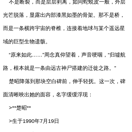
不是断裂，而是层层剥离，如同蛇蜕皮一般，外层
光芒脱落，显露出内部漆黑如墨的骨架。那不是桥，
而是一条横跨宇宙的脊椎，连接着地球与某个遥远星
域的巨型生物遗骸。
“原来如此……”周念真仰望着，声音哽咽，“归墟航
路，根本就是一条由远古神尸搭建的迁徙之路。”
楚昭降落到那块空白碑前，伸手轻抚。这一次，碑
面清晰映出她的面容，名字缓缓浮现：
>**楚昭**
>生于1990年7月19日