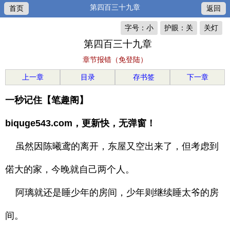
第四百三十九章
首页
返回
字号：小
护眼：关
关灯
第四百三十九章
章节报错（免登陆）
上一章
目录
存书签
下一章
一秒记住【笔趣阁】
biquge543.com，更新快，无弹窗！
虽然因陈曦鸢的离开，东屋又空出来了，但考虑到
偌大的家，今晚就自己两个人。
阿璃就还是睡少年的房间，少年则继续睡太爷的房
间。