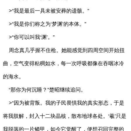
>“我是最后一具未被安葬的遗骸。”
>“我是你们称之为‘梦渊’的本体。”
>“你可以叫我‘渊’。”
周念真几乎握不住枪。她能感觉到四周空间开始扭
曲，空气变得粘稠如水，每一次呼吸都像在吞咽冰冷
的海水。
“那你为何沉睡？”楚昭继续追问。
>“因为被背叛。我的子民畏惧我的真实形态，于是
将我肢解，封入十二块晶核，散布地球各处。‘羲’只是
我脱落的一片鳞甲，如今它觉醒了，便想召回完整的