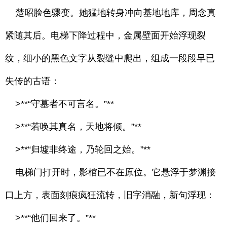
楚昭脸色骤变。她猛地转身冲向基地地库，周念真
紧随其后。电梯下降过程中，金属壁面开始浮现裂
纹，细小的黑色文字从裂缝中爬出，组成一段段早已
失传的古语：
>**“守墓者不可言名。”**
>**“若唤其真名，天地将倾。”**
>**“归墟非终途，乃轮回之始。”**
电梯门打开时，影棺已不在原位。它悬浮于梦渊接
口上方，表面刻痕疯狂流转，旧字消融，新句浮现：
>**“他们回来了。”**