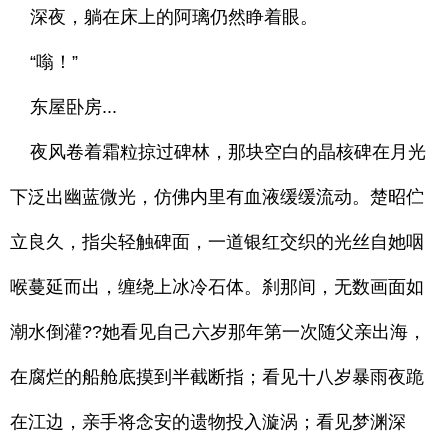
深夜，躺在床上的阿璃仍然睁着眼。
“嗡！”
东屋卧房...
夜风卷着霜粒掠过碑林，那块空白的晶核碑在月光
下泛出幽蓝微光，仿佛内里有血液缓缓流动。楚昭伫
立良久，指尖轻触碑面，一道银红交织的光丝自她咽
喉蔓延而出，缠绕上冰冷石体。刹那间，无数画面如
潮水倒灌??她看见自己六岁那年第一次随父亲出海，
在腐烂的船舱底摸到半截断指；看见十八岁暴雨夜跪
在江边，亲手将念安的遗物投入漩涡；看见梦渊深