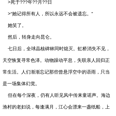
>死于???年??月??日
>“她记得所有人，所以永远不会被遗忘。”
她笑了。
然后，转身走向昆仑。
七日后，全球晶核碑林同时熄灭。虹桥消失不见，
天空恢复寻常色泽。动物躁动平息，失联亲人回归正
常生活。人们渐渐忘记那些曾悬浮空中的语雨，只当
是一场集体幻觉。
但在每个深夜，仍有人听见风中传来童谣声。海边
渔村的老妇说，每逢满月，江心会漂来一盏纸船，上