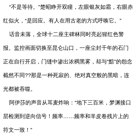
“不是等待。”楚昭睁开双瞳，左眼银灰如霜，右眼赤
红似火，“是回应。有人在用古老的方式呼唤它。”
话音未落，全球十二座主碑林同时亮起猩红色警
报。监控画面切换至昆仑山口，一座尘封千年的石门
正在自行开启，门缝中渗出浓稠黑雾，却与“黯”的怨念
截然不同??那是一种死寂的、绝对真空般的黑暗，连
光都被吞噬。
阿伊莎的声音从耳麦炸响：“地下三百米，梦渊接口
层检测到逆向信号！频率……频率和羊皮卷残片上的
符文一致！”