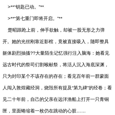
>**“钥匙已动。”**
>**“第七重门即将开启。”**
楚昭踉跄上前，伸手欲触，却被一股无形之力弹
开。她的光丝刚靠近影棺，竟被直接吸入，随即整具
躯体剧烈抽搐??大量陌生记忆强行注入脑海：她看见
远古时代的祭司们割喉献祭，将活人沉入海底深渊，
只为封印某个不该存在的存在；看见百年前一群蒙面
人闯入敦煌藏经洞，烧毁所有提及“第九碑”的经卷；看
见二十年前，自己的父亲在远洋渔船上打开一只青铜
匣，里面蜷缩着一枚仍在跳动的心脏……