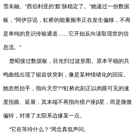
雪未融。“西伯利亚的‘黯’脉稳定了。”她递过一份数据
板，“阿伊莎说，虹桥的能量频率正在发生偏移，不再
是单纯的意识传输通道……它开始反向读取现世的信
息流。”
楚昭接过数据板，目光扫过波形图。原本平稳的共
鸣曲线出现了锯齿状突刺，像是某种情绪化的回应。
她忽然抬手，指向天空??虹桥此刻正以肉眼可见的速
度扭曲、延展，其末端不再指向猎户座β星，而是微微
偏转，对准了太阳系边缘某一点。
“它在等待什么？”周念真低声问。