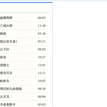
超爽黑啤
08-05
三戒大师
11-29
御炎
01-26
指云笑天道1
05-11
公子許
08-05
辰东
10-27
岩隐士
12-01
青岛可乐
12-11
鲇鱼头
10-05
周记的九命病猫
09-20
止天戈
08-06
天使奥斯卡
05-03