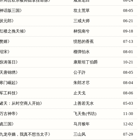
开局合欢宗被师姐拿捏命脉
》
咸鱼老白
08-24
神话版三国
》
坟土荒草
08-05
状元郎
》
三戒大师
06-21
红楼之挽天倾
》
林悦南兮
09-18
赘婿
》
愤怒的香蕉
07-13
绍宋
》
榴弹怕水
08-01
惊涛落日
》
康斯坦丁伯爵
10-21
天唐锦绣
》
公子許
08-05
寒门崛起
》
朱郎才尽
08-04
军工科技
》
止天戈
08-06
诸天：从时空商人开始
》
上善若无水
05-03
万古神帝
》
飞天鱼(书坊)
11-30
诡三国
》
马月猴年
12-02
九龙夺嫡，我真不想当太子
》
三山风
07-29