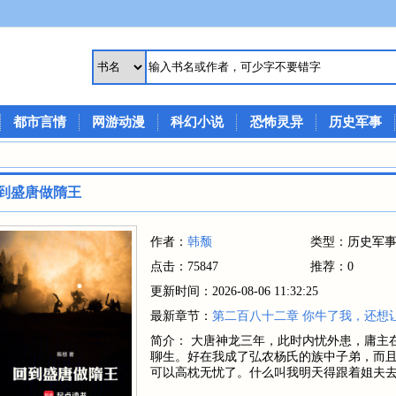
都市言情
网游动漫
科幻小说
恐怖灵异
历史军事
到盛唐做隋王
作者：
韩颓
类型：历史军
点击：75847
推荐：0
更新时间：2026-08-06 11:32:25
最新章节：
第二百八十二章 你牛了我，还想
简介： 大唐神龙三年，此时内忧外患，庸主
聊生。好在我成了弘农杨氏的族中子弟，而
可以高枕无忧了。什么叫我明天得跟着姐夫去攻