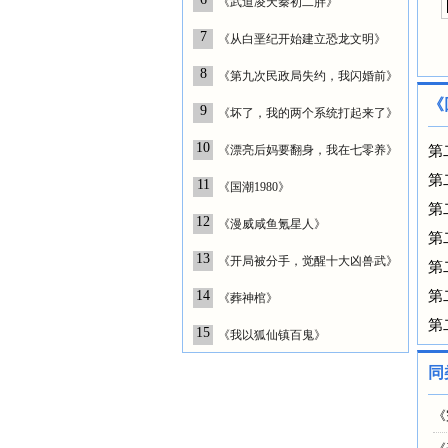
《武道凌天秦初二胖》
7
《从白垩纪开始建立恐龙文明》
8
《第九次民政局失约，我闪婚前》
《
9
《坏了，我的两个系统打起来了》
10
《漂亮后妈要翻身，我在七零养》
第
第
11
《国潮1980》
第
12
《漫威咸鱼氪星人》
第
13
《开局被分手，觉醒十大凶兽武》
第
14
第
《葬神棺》
第
15
《我以狐仙镇百鬼》
同
《