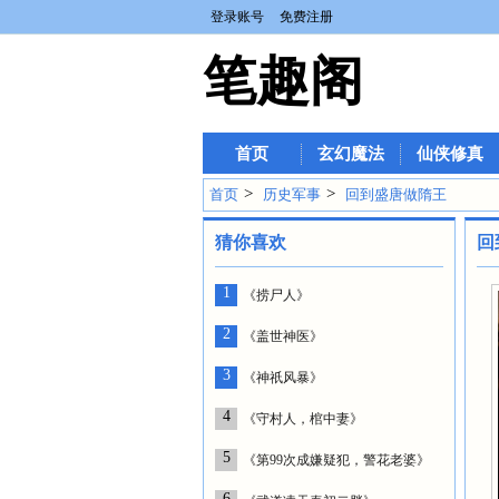
登录账号
免费注册
笔趣阁
首页
玄幻魔法
仙侠修真
>
>
首页
历史军事
回到盛唐做隋王
猜你喜欢
回
1
《捞尸人》
2
《盖世神医》
3
《神祇风暴》
4
《守村人，棺中妻》
5
《第99次成嫌疑犯，警花老婆》
6