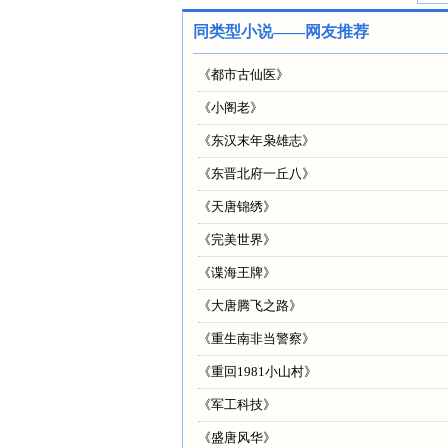
同类型小说——网友推荐
《
都市古仙医
》
《
小阁老
》
《
东汉末年枭雄志
》
《
东晋北府一丘八
》
《
天唐锦绣
》
《
完美世界
》
《
谍海王牌
》
《
大唐腾飞之路
》
《
重生南非当警察
》
《
重回1981小山村
》
《
军工科技
》
《
盛唐风华
》