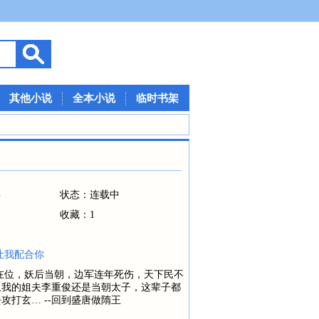
其他小说
全本小说
临时书架
事
状态：连载中
收藏：1
让我配合你
在位，妖后当朝，边军连年死伤，天下民不
且我的姐夫李重俊还是当朝太子，这辈子都
打玄… --回到盛唐做隋王