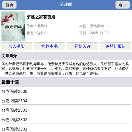
笔趣阁
首页
返回
穿越之家有赘婿
作者：北风吹
类型：恐怖灵异
状态：连载中
更新：2025-11-09
加入书架
推荐本书
开始阅读
免登陆报错
文章简介
风鸣带着记忆投胎到异世界，他亲爹是庆云城有名的修炼强人，又经营了偌大的风
家，风鸣身为他爹膝下唯一的……双儿，享尽宠爱，即便修炼资质不好，他觉得这
一世会是躺赢的一生，就算以后要生蛋，想想，他也是可以接..
最新十章
分卷阅读2305
分卷阅读2304
分卷阅读2303
分卷阅读2302
分卷阅读2301