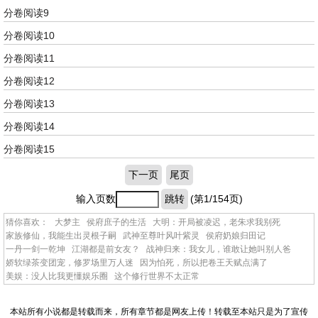
分卷阅读9
分卷阅读10
分卷阅读11
分卷阅读12
分卷阅读13
分卷阅读14
分卷阅读15
下一页
尾页
输入页数
跳转
(第1/154页)
猜你喜欢：
大梦主
侯府庶子的生活
大明：开局被凌迟，老朱求我别死
家族修仙，我能生出灵根子嗣
武神至尊叶风叶紫灵
侯府奶娘归田记
一丹一剑一乾坤
江湖都是前女友？
战神归来：我女儿，谁敢让她叫别人爸
娇软绿茶变团宠，修罗场里万人迷
因为怕死，所以把卷王天赋点满了
美娱：没人比我更懂娱乐圈
这个修行世界不太正常
本站所有小说都是转载而来，所有章节都是网友上传！转载至本站只是为了宣传